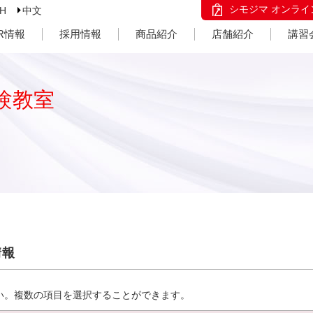
シモジマ オンライ
SH
中文
IR情報
採用情報
商品紹介
店舗紹介
講習
験教室
情報
い。複数の項目を選択することができます。