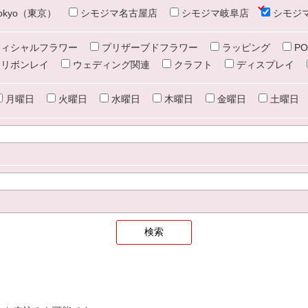
e tokyo（東京）
シモジマ名古屋店
シモジマ岐阜店
シモジ
ィシャルフラワー
プリザーブドフラワー
ラッピング
PO
リボンレイ
ウェディング関連
クラフト
ディスプレイ
月曜日
火曜日
水曜日
木曜日
金曜日
土曜日