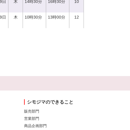
29日
木
14時30分
16時30分
10
29日
木
10時30分
13時00分
12
シモジマのできること
販売部門
営業部門
商品企画部門