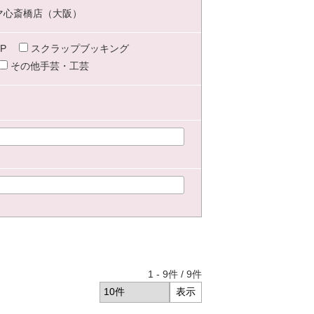
マ心斎橋店（大阪）
P
スクラップブッキング
その他手芸・工芸
1
-
9
件 /
9
件