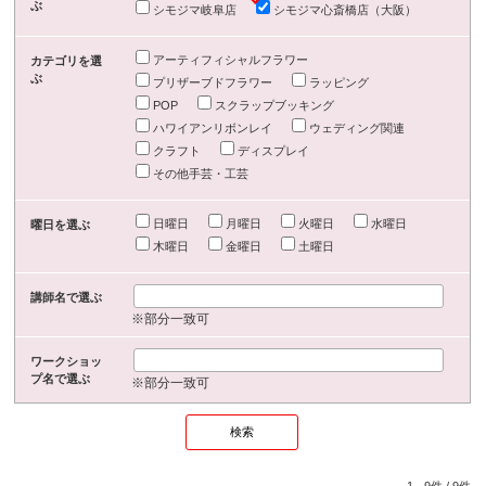
ぶ
シモジマ岐阜店
シモジマ心斎橋店（大阪）
アーティフィシャルフラワー
カテゴリを選
ぶ
プリザーブドフラワー
ラッピング
POP
スクラップブッキング
ハワイアンリボンレイ
ウェディング関連
クラフト
ディスプレイ
その他手芸・工芸
日曜日
月曜日
火曜日
水曜日
曜日を選ぶ
木曜日
金曜日
土曜日
講師名で選ぶ
※部分一致可
ワークショッ
プ名で選ぶ
※部分一致可