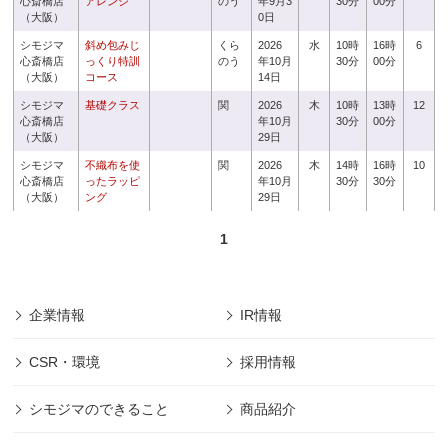
心斎橋店
アレンジ
のう
年9月3
30分
00分
（大阪）
0日
シモジマ
斜め包みじ
くら
2026
水
10時
16時
6
心斎橋店
っくり特訓
のう
年10月
30分
00分
（大阪）
コース
14日
シモジマ
基礎クラス
関
2026
木
10時
13時
12
心斎橋店
年10月
30分
00分
（大阪）
29日
シモジマ
不織布を使
関
2026
木
14時
16時
10
心斎橋店
ったラッピ
年10月
30分
30分
（大阪）
ング
29日
1
企業情報
IR情報
CSR・環境
採用情報
シモジマのできること
商品紹介