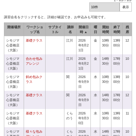
1
-
9
件 /
9
件
講習会名をクリックすると、詳細が確認でき、お申込みも可能です。
開催場所
ワークショ
サブタイ
講師
開催日
曜
開始
終了
残
ップ名
トル
名
時 ▲
日
時間
時間
席
シモジマ
基礎クラス
江川
2026
金
10時
13時
12
心斎橋店
年8月2
30分
00分
（大阪）
1日
シモジマ
合わせ包み
江川
2026
金
14時
17時
10
心斎橋店
アレンジ
年8月2
30分
00分
（大阪）
1日
シモジマ
斜め包みク
関
2026
水
10時
13時
10
心斎橋店
ラス
年9月9
30分
00分
（大阪）
日
シモジマ
基礎クラス
関
2026
水
14時
17時
12
心斎橋店
年9月9
30分
00分
（大阪）
日
シモジマ
基礎クラス
くら
2026
水
10時
13時
11
心斎橋店
のう
年9月3
30分
00分
（大阪）
0日
シモジマ
様々な包み
くら
2026
水
14時
17時
10