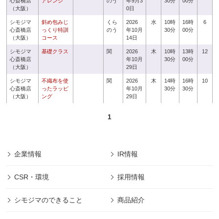
心斎橋店
アレンジ
のう
年9月3
30分
00分
（大阪）
0日
シモジマ
斜め包みじ
くら
2026
水
10時
16時
6
心斎橋店
っくり特訓
のう
年10月
30分
00分
（大阪）
コース
14日
シモジマ
基礎クラス
関
2026
木
10時
13時
12
心斎橋店
年10月
30分
00分
（大阪）
29日
シモジマ
不織布を使
関
2026
木
14時
16時
10
心斎橋店
ったラッピ
年10月
30分
30分
（大阪）
ング
29日
1
企業情報
IR情報
CSR・環境
採用情報
シモジマのできること
商品紹介