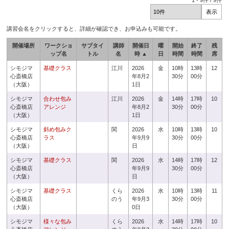
1
-
9
件 /
9
件
講習会名をクリックすると、詳細が確認でき、お申込みも可能です。
開催場所
ワークショ
サブタイ
講師
開催日
曜
開始
終了
残
ップ名
トル
名
時 ▲
日
時間
時間
席
シモジマ
基礎クラス
江川
2026
金
10時
13時
12
心斎橋店
年8月2
30分
00分
（大阪）
1日
シモジマ
合わせ包み
江川
2026
金
14時
17時
10
心斎橋店
アレンジ
年8月2
30分
00分
（大阪）
1日
シモジマ
斜め包みク
関
2026
水
10時
13時
10
心斎橋店
ラス
年9月9
30分
00分
（大阪）
日
シモジマ
基礎クラス
関
2026
水
14時
17時
12
心斎橋店
年9月9
30分
00分
（大阪）
日
シモジマ
基礎クラス
くら
2026
水
10時
13時
11
心斎橋店
のう
年9月3
30分
00分
（大阪）
0日
シモジマ
様々な包み
くら
2026
水
14時
17時
10