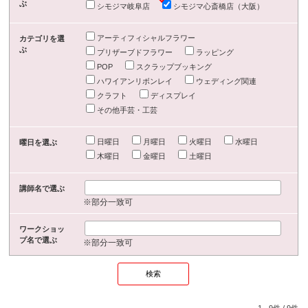
ぶ
シモジマ岐阜店
シモジマ心斎橋店（大阪）
アーティフィシャルフラワー
カテゴリを選
ぶ
プリザーブドフラワー
ラッピング
POP
スクラップブッキング
ハワイアンリボンレイ
ウェディング関連
クラフト
ディスプレイ
その他手芸・工芸
日曜日
月曜日
火曜日
水曜日
曜日を選ぶ
木曜日
金曜日
土曜日
講師名で選ぶ
※部分一致可
ワークショッ
プ名で選ぶ
※部分一致可