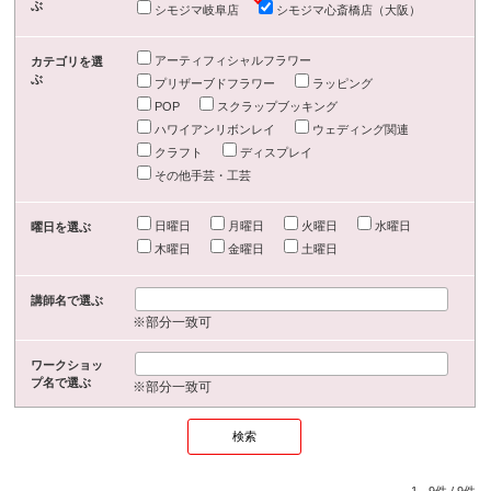
ぶ
シモジマ岐阜店
シモジマ心斎橋店（大阪）
アーティフィシャルフラワー
カテゴリを選
ぶ
プリザーブドフラワー
ラッピング
POP
スクラップブッキング
ハワイアンリボンレイ
ウェディング関連
クラフト
ディスプレイ
その他手芸・工芸
日曜日
月曜日
火曜日
水曜日
曜日を選ぶ
木曜日
金曜日
土曜日
講師名で選ぶ
※部分一致可
ワークショッ
プ名で選ぶ
※部分一致可