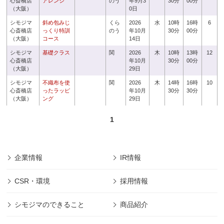
心斎橋店
アレンジ
のう
年9月3
30分
00分
（大阪）
0日
シモジマ
斜め包みじ
くら
2026
水
10時
16時
6
心斎橋店
っくり特訓
のう
年10月
30分
00分
（大阪）
コース
14日
シモジマ
基礎クラス
関
2026
木
10時
13時
12
心斎橋店
年10月
30分
00分
（大阪）
29日
シモジマ
不織布を使
関
2026
木
14時
16時
10
心斎橋店
ったラッピ
年10月
30分
30分
（大阪）
ング
29日
1
企業情報
IR情報
CSR・環境
採用情報
シモジマのできること
商品紹介