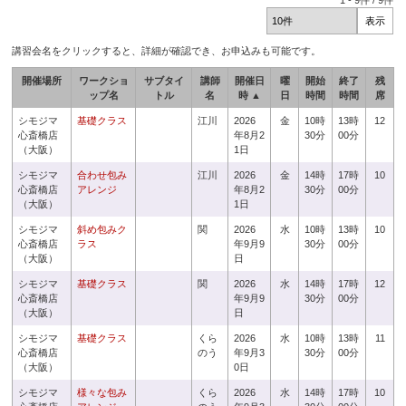
1
-
9
件 /
9
件
講習会名をクリックすると、詳細が確認でき、お申込みも可能です。
開催場所
ワークショ
サブタイ
講師
開催日
曜
開始
終了
残
ップ名
トル
名
時 ▲
日
時間
時間
席
シモジマ
基礎クラス
江川
2026
金
10時
13時
12
心斎橋店
年8月2
30分
00分
（大阪）
1日
シモジマ
合わせ包み
江川
2026
金
14時
17時
10
心斎橋店
アレンジ
年8月2
30分
00分
（大阪）
1日
シモジマ
斜め包みク
関
2026
水
10時
13時
10
心斎橋店
ラス
年9月9
30分
00分
（大阪）
日
シモジマ
基礎クラス
関
2026
水
14時
17時
12
心斎橋店
年9月9
30分
00分
（大阪）
日
シモジマ
基礎クラス
くら
2026
水
10時
13時
11
心斎橋店
のう
年9月3
30分
00分
（大阪）
0日
シモジマ
様々な包み
くら
2026
水
14時
17時
10