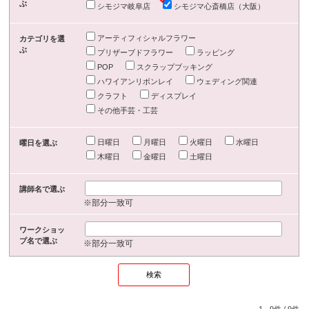
ぶ
シモジマ岐阜店
シモジマ心斎橋店（大阪）
アーティフィシャルフラワー
カテゴリを選
ぶ
プリザーブドフラワー
ラッピング
POP
スクラップブッキング
ハワイアンリボンレイ
ウェディング関連
クラフト
ディスプレイ
その他手芸・工芸
日曜日
月曜日
火曜日
水曜日
曜日を選ぶ
木曜日
金曜日
土曜日
講師名で選ぶ
※部分一致可
ワークショッ
プ名で選ぶ
※部分一致可