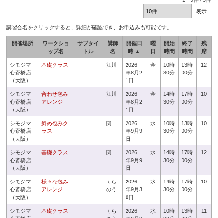
1
-
9
件 /
9
件
講習会名をクリックすると、詳細が確認でき、お申込みも可能です。
開催場所
ワークショ
サブタイ
講師
開催日
曜
開始
終了
残
ップ名
トル
名
時 ▲
日
時間
時間
席
シモジマ
基礎クラス
江川
2026
金
10時
13時
12
心斎橋店
年8月2
30分
00分
（大阪）
1日
シモジマ
合わせ包み
江川
2026
金
14時
17時
10
心斎橋店
アレンジ
年8月2
30分
00分
（大阪）
1日
シモジマ
斜め包みク
関
2026
水
10時
13時
10
心斎橋店
ラス
年9月9
30分
00分
（大阪）
日
シモジマ
基礎クラス
関
2026
水
14時
17時
12
心斎橋店
年9月9
30分
00分
（大阪）
日
シモジマ
様々な包み
くら
2026
水
14時
17時
10
心斎橋店
アレンジ
のう
年9月3
30分
00分
（大阪）
0日
シモジマ
基礎クラス
くら
2026
水
10時
13時
11