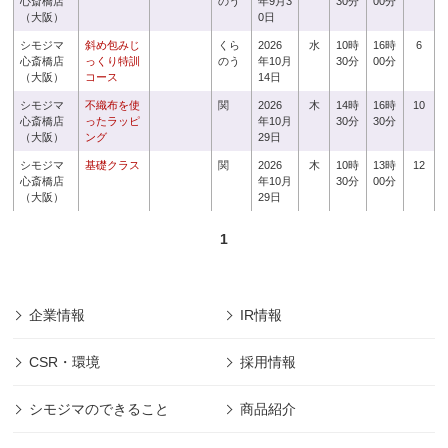
心斎橋店
のう
年9月3
30分
00分
（大阪）
0日
シモジマ
斜め包みじ
くら
2026
水
10時
16時
6
心斎橋店
っくり特訓
のう
年10月
30分
00分
（大阪）
コース
14日
シモジマ
不織布を使
関
2026
木
14時
16時
10
心斎橋店
ったラッピ
年10月
30分
30分
（大阪）
ング
29日
シモジマ
基礎クラス
関
2026
木
10時
13時
12
心斎橋店
年10月
30分
00分
（大阪）
29日
1
企業情報
IR情報
CSR・環境
採用情報
シモジマのできること
商品紹介