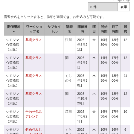
1
-
9
件 /
9
件
講習会名をクリックすると、詳細が確認でき、お申込みも可能です。
開催場所
ワークショ
サブタイ
講師
開催日
曜
開始
終了
残
▼
ップ名
トル
名
時
日
時間
時間
席
シモジマ
基礎クラス
江川
2026
金
10時
13時
12
心斎橋店
年8月2
30分
00分
（大阪）
1日
シモジマ
基礎クラス
関
2026
水
14時
17時
12
心斎橋店
年9月9
30分
00分
（大阪）
日
シモジマ
基礎クラス
くら
2026
水
10時
13時
11
心斎橋店
のう
年9月3
30分
00分
（大阪）
0日
シモジマ
基礎クラス
関
2026
木
10時
13時
12
心斎橋店
年10月
30分
00分
（大阪）
29日
シモジマ
合わせ包み
江川
2026
金
14時
17時
10
心斎橋店
アレンジ
年8月2
30分
00分
（大阪）
1日
シモジマ
斜め包みじ
くら
2026
水
10時
16時
6