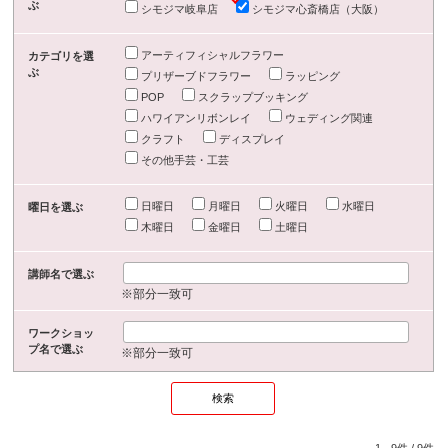
ぶ
シモジマ岐阜店
シモジマ心斎橋店（大阪）
アーティフィシャルフラワー
カテゴリを選
ぶ
プリザーブドフラワー
ラッピング
POP
スクラップブッキング
ハワイアンリボンレイ
ウェディング関連
クラフト
ディスプレイ
その他手芸・工芸
日曜日
月曜日
火曜日
水曜日
曜日を選ぶ
木曜日
金曜日
土曜日
講師名で選ぶ
※部分一致可
ワークショッ
プ名で選ぶ
※部分一致可