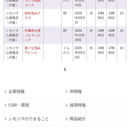
心斎橋店
っくり特訓
のう
年10月
30分
00分
（大阪）
コース
14日
シモジマ
斜め包みク
関
2026
水
10時
13時
10
心斎橋店
ラス
年9月9
30分
00分
（大阪）
日
シモジマ
不織布を使
関
2026
木
14時
16時
10
心斎橋店
ったラッピ
年10月
30分
30分
（大阪）
ング
29日
シモジマ
様々な包み
くら
2026
水
14時
17時
10
心斎橋店
アレンジ
のう
年9月3
30分
00分
（大阪）
0日
1
企業情報
IR情報
CSR・環境
採用情報
シモジマのできること
商品紹介