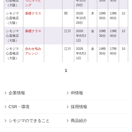
心斎橋店
ったラッピ
年10月
30分
30分
（大阪）
ング
29日
シモジマ
基礎クラス
関
2026
木
10時
13時
12
心斎橋店
年10月
30分
00分
（大阪）
29日
シモジマ
基礎クラス
江川
2026
金
10時
13時
12
心斎橋店
年8月2
30分
00分
（大阪）
1日
シモジマ
合わせ包み
江川
2026
金
14時
17時
10
心斎橋店
アレンジ
年8月2
30分
00分
（大阪）
1日
1
企業情報
IR情報
CSR・環境
採用情報
シモジマのできること
商品紹介