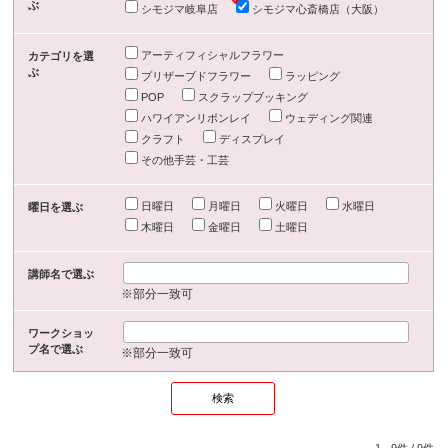
ぶ
シモジマ岐阜店
シモジマ心斎橋店（大阪）
アーティフィシャルフラワー
カテゴリを選
ぶ
プリザーブドフラワー
ラッピング
POP
スクラップブッキング
ハワイアンリボンレイ
ウェディング関連
クラフト
ディスプレイ
その他手芸・工芸
日曜日
月曜日
火曜日
水曜日
曜日を選ぶ
木曜日
金曜日
土曜日
講師名で選ぶ
※部分一致可
ワークショッ
プ名で選ぶ
※部分一致可