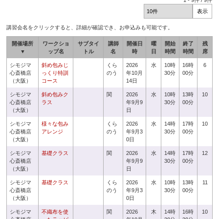
1
-
9
件 /
9
件
講習会名をクリックすると、詳細が確認でき、お申込みも可能です。
開催場所
ワークショ
サブタイ
講師
開催日
曜
開始
終了
残
▼
ップ名
トル
名
時
日
時間
時間
席
シモジマ
斜め包みじ
くら
2026
水
10時
16時
6
心斎橋店
っくり特訓
のう
年10月
30分
00分
（大阪）
コース
14日
シモジマ
斜め包みク
関
2026
水
10時
13時
10
心斎橋店
ラス
年9月9
30分
00分
（大阪）
日
シモジマ
様々な包み
くら
2026
水
14時
17時
10
心斎橋店
アレンジ
のう
年9月3
30分
00分
（大阪）
0日
シモジマ
基礎クラス
関
2026
水
14時
17時
12
心斎橋店
年9月9
30分
00分
（大阪）
日
シモジマ
基礎クラス
くら
2026
水
10時
13時
11
心斎橋店
のう
年9月3
30分
00分
（大阪）
0日
シモジマ
不織布を使
関
2026
木
14時
16時
10