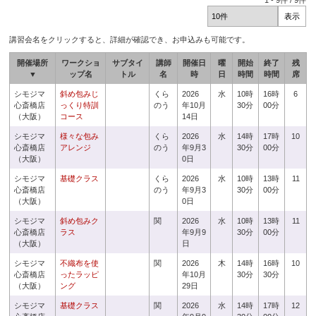
1
-
9
件 /
9
件
講習会名をクリックすると、詳細が確認でき、お申込みも可能です。
開催場所
ワークショ
サブタイ
講師
開催日
曜
開始
終了
残
▼
ップ名
トル
名
時
日
時間
時間
席
シモジマ
斜め包みじ
くら
2026
水
10時
16時
6
心斎橋店
っくり特訓
のう
年10月
30分
00分
（大阪）
コース
14日
シモジマ
様々な包み
くら
2026
水
14時
17時
10
心斎橋店
アレンジ
のう
年9月3
30分
00分
（大阪）
0日
シモジマ
基礎クラス
くら
2026
水
10時
13時
11
心斎橋店
のう
年9月3
30分
00分
（大阪）
0日
シモジマ
斜め包みク
関
2026
水
10時
13時
11
心斎橋店
ラス
年9月9
30分
00分
（大阪）
日
シモジマ
不織布を使
関
2026
木
14時
16時
10
心斎橋店
ったラッピ
年10月
30分
30分
（大阪）
ング
29日
シモジマ
基礎クラス
関
2026
水
14時
17時
12