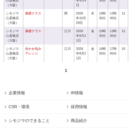
心斎橋店
年9月9
30分
00分
（大阪）
日
シモジマ
基礎クラス
関
2026
木
10時
13時
12
心斎橋店
年10月
30分
00分
（大阪）
29日
シモジマ
基礎クラス
江川
2026
金
10時
13時
12
心斎橋店
年8月2
30分
00分
（大阪）
1日
シモジマ
合わせ包み
江川
2026
金
14時
17時
10
心斎橋店
アレンジ
年8月2
30分
00分
（大阪）
1日
1
企業情報
IR情報
CSR・環境
採用情報
シモジマのできること
商品紹介