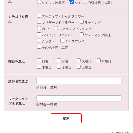
ぶ
シモジマ岐阜店
シモジマ心斎橋店（大阪）
アーティフィシャルフラワー
カテゴリを選
ぶ
プリザーブドフラワー
ラッピング
POP
スクラップブッキング
ハワイアンリボンレイ
ウェディング関連
クラフト
ディスプレイ
その他手芸・工芸
日曜日
月曜日
火曜日
水曜日
曜日を選ぶ
木曜日
金曜日
土曜日
講師名で選ぶ
※部分一致可
ワークショッ
プ名で選ぶ
※部分一致可