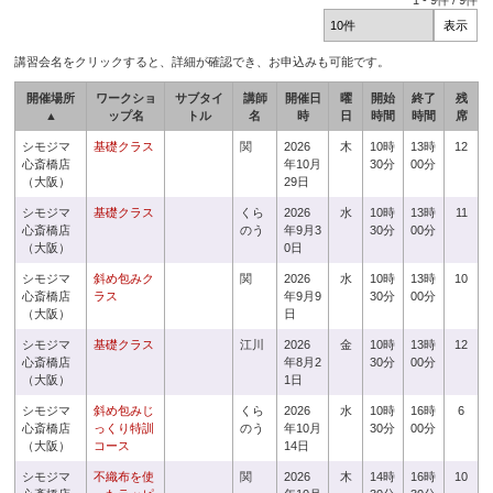
1
-
9
件 /
9
件
講習会名をクリックすると、詳細が確認でき、お申込みも可能です。
開催場所
ワークショ
サブタイ
講師
開催日
曜
開始
終了
残
▲
ップ名
トル
名
時
日
時間
時間
席
シモジマ
基礎クラス
関
2026
木
10時
13時
12
心斎橋店
年10月
30分
00分
（大阪）
29日
シモジマ
基礎クラス
くら
2026
水
10時
13時
11
心斎橋店
のう
年9月3
30分
00分
（大阪）
0日
シモジマ
斜め包みク
関
2026
水
10時
13時
10
心斎橋店
ラス
年9月9
30分
00分
（大阪）
日
シモジマ
基礎クラス
江川
2026
金
10時
13時
12
心斎橋店
年8月2
30分
00分
（大阪）
1日
シモジマ
斜め包みじ
くら
2026
水
10時
16時
6
心斎橋店
っくり特訓
のう
年10月
30分
00分
（大阪）
コース
14日
シモジマ
不織布を使
関
2026
木
14時
16時
10