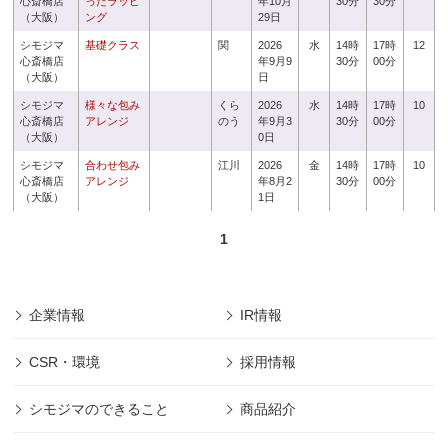
心斎橋店
ったラッピ
年10月
30分
30分
（大阪）
ング
29日
シモジマ
基礎クラス
関
2026
水
14時
17時
12
心斎橋店
年9月9
30分
00分
（大阪）
日
シモジマ
様々な包み
くら
2026
水
14時
17時
10
心斎橋店
アレンジ
のう
年9月3
30分
00分
（大阪）
0日
シモジマ
合わせ包み
江川
2026
金
14時
17時
10
心斎橋店
アレンジ
年8月2
30分
00分
（大阪）
1日
1
企業情報
IR情報
CSR・環境
採用情報
シモジマのできること
商品紹介