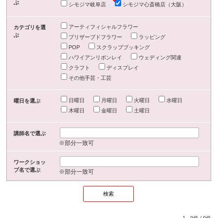
ぶ
シモジマ岐阜店
シモジマ心斎橋店（大阪）
アーティフィシャルフラワー
カテゴリを選
ぶ
プリザーブドフラワー
ラッピング
POP
スクラップブッキング
ハワイアンリボンレイ
ウェディング関連
クラフト
ディスプレイ
その他手芸・工芸
日曜日
月曜日
火曜日
水曜日
曜日を選ぶ
木曜日
金曜日
土曜日
講師名で選ぶ
※部分一致可
ワークショッ
プ名で選ぶ
※部分一致可