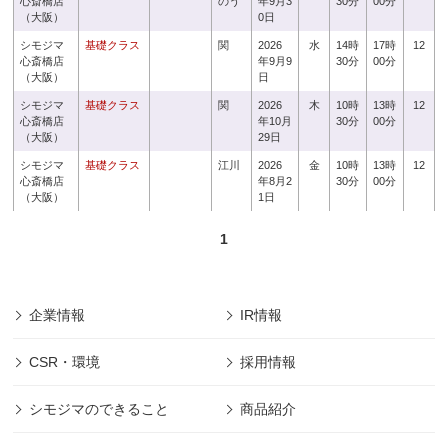
心斎橋店
のう
年9月3
30分
00分
（大阪）
0日
シモジマ
基礎クラス
関
2026
水
14時
17時
12
心斎橋店
年9月9
30分
00分
（大阪）
日
シモジマ
基礎クラス
関
2026
木
10時
13時
12
心斎橋店
年10月
30分
00分
（大阪）
29日
シモジマ
基礎クラス
江川
2026
金
10時
13時
12
心斎橋店
年8月2
30分
00分
（大阪）
1日
1
企業情報
IR情報
CSR・環境
採用情報
シモジマのできること
商品紹介