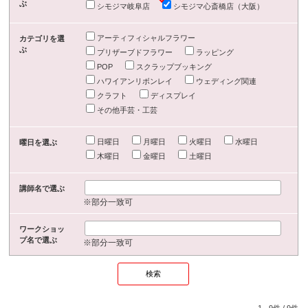
ぶ
シモジマ岐阜店
シモジマ心斎橋店（大阪）
アーティフィシャルフラワー
カテゴリを選
ぶ
プリザーブドフラワー
ラッピング
POP
スクラップブッキング
ハワイアンリボンレイ
ウェディング関連
クラフト
ディスプレイ
その他手芸・工芸
日曜日
月曜日
火曜日
水曜日
曜日を選ぶ
木曜日
金曜日
土曜日
講師名で選ぶ
※部分一致可
ワークショッ
プ名で選ぶ
※部分一致可