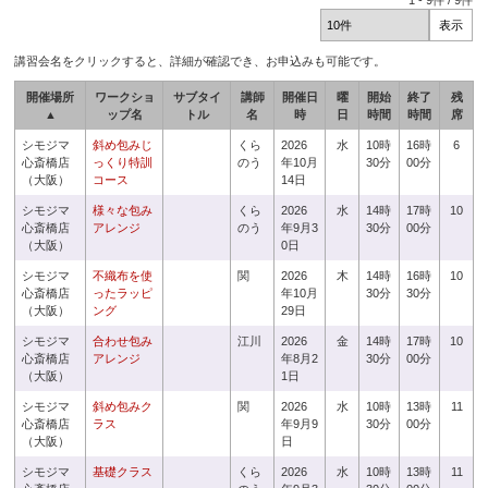
1
-
9
件 /
9
件
講習会名をクリックすると、詳細が確認でき、お申込みも可能です。
開催場所
ワークショ
サブタイ
講師
開催日
曜
開始
終了
残
▲
ップ名
トル
名
時
日
時間
時間
席
シモジマ
斜め包みじ
くら
2026
水
10時
16時
6
心斎橋店
っくり特訓
のう
年10月
30分
00分
（大阪）
コース
14日
シモジマ
様々な包み
くら
2026
水
14時
17時
10
心斎橋店
アレンジ
のう
年9月3
30分
00分
（大阪）
0日
シモジマ
不織布を使
関
2026
木
14時
16時
10
心斎橋店
ったラッピ
年10月
30分
30分
（大阪）
ング
29日
シモジマ
合わせ包み
江川
2026
金
14時
17時
10
心斎橋店
アレンジ
年8月2
30分
00分
（大阪）
1日
シモジマ
斜め包みク
関
2026
水
10時
13時
11
心斎橋店
ラス
年9月9
30分
00分
（大阪）
日
シモジマ
基礎クラス
くら
2026
水
10時
13時
11