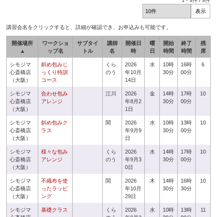
1
-
9
件 /
9
件
講習会名をクリックすると、詳細が確認でき、お申込みも可能です。
開催場所
ワークショ
サブタイ
講師
開催日
曜
開始
終了
残
▲
ップ名
トル
名
時
日
時間
時間
席
シモジマ
斜め包みじ
くら
2026
水
10時
16時
6
心斎橋店
っくり特訓
のう
年10月
30分
00分
（大阪）
コース
14日
シモジマ
合わせ包み
江川
2026
金
14時
17時
10
心斎橋店
アレンジ
年8月2
30分
00分
（大阪）
1日
シモジマ
斜め包みク
関
2026
水
10時
13時
10
心斎橋店
ラス
年9月9
30分
00分
（大阪）
日
シモジマ
様々な包み
くら
2026
水
14時
17時
10
心斎橋店
アレンジ
のう
年9月3
30分
00分
（大阪）
0日
シモジマ
不織布を使
関
2026
木
14時
16時
10
心斎橋店
ったラッピ
年10月
30分
30分
（大阪）
ング
29日
シモジマ
基礎クラス
くら
2026
水
10時
13時
11