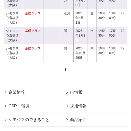
心斎橋店
のう
年9月3
30分
00分
（大阪）
0日
シモジマ
基礎クラス
江川
2026
金
10時
13時
12
心斎橋店
年8月2
30分
00分
（大阪）
1日
シモジマ
基礎クラス
関
2026
水
14時
17時
12
心斎橋店
年9月9
30分
00分
（大阪）
日
シモジマ
基礎クラス
関
2026
木
10時
13時
12
心斎橋店
年10月
30分
00分
（大阪）
29日
1
企業情報
IR情報
CSR・環境
採用情報
シモジマのできること
商品紹介