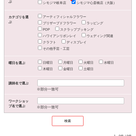
ぶ
シモジマ岐阜店
シモジマ心斎橋店（大阪）
アーティフィシャルフラワー
カテゴリを選
ぶ
プリザーブドフラワー
ラッピング
POP
スクラップブッキング
ハワイアンリボンレイ
ウェディング関連
クラフト
ディスプレイ
その他手芸・工芸
日曜日
月曜日
火曜日
水曜日
曜日を選ぶ
木曜日
金曜日
土曜日
講師名で選ぶ
※部分一致可
ワークショッ
プ名で選ぶ
※部分一致可