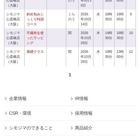
心斎橋店
のう
年9月3
30分
00分
（大阪）
0日
シモジマ
斜め包みじ
くら
2026
水
10時
16時
6
心斎橋店
っくり特訓
のう
年10月
30分
00分
（大阪）
コース
14日
シモジマ
不織布を使
関
2026
木
14時
16時
10
心斎橋店
ったラッピ
年10月
30分
30分
（大阪）
ング
29日
シモジマ
基礎クラス
関
2026
木
10時
13時
12
心斎橋店
年10月
30分
00分
（大阪）
29日
1
企業情報
IR情報
CSR・環境
採用情報
シモジマのできること
商品紹介