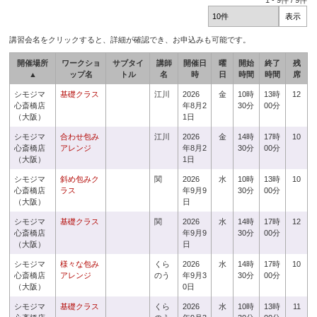
1
-
9
件 /
9
件
講習会名をクリックすると、詳細が確認でき、お申込みも可能です。
開催場所
ワークショ
サブタイ
講師
開催日
曜
開始
終了
残
▲
ップ名
トル
名
時
日
時間
時間
席
シモジマ
基礎クラス
江川
2026
金
10時
13時
12
心斎橋店
年8月2
30分
00分
（大阪）
1日
シモジマ
合わせ包み
江川
2026
金
14時
17時
10
心斎橋店
アレンジ
年8月2
30分
00分
（大阪）
1日
シモジマ
斜め包みク
関
2026
水
10時
13時
10
心斎橋店
ラス
年9月9
30分
00分
（大阪）
日
シモジマ
基礎クラス
関
2026
水
14時
17時
12
心斎橋店
年9月9
30分
00分
（大阪）
日
シモジマ
様々な包み
くら
2026
水
14時
17時
10
心斎橋店
アレンジ
のう
年9月3
30分
00分
（大阪）
0日
シモジマ
基礎クラス
くら
2026
水
10時
13時
11