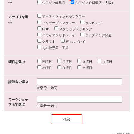
ぶ
シモジマ岐阜店
シモジマ心斎橋店（大阪）
アーティフィシャルフラワー
カテゴリを選
ぶ
プリザーブドフラワー
ラッピング
POP
スクラップブッキング
ハワイアンリボンレイ
ウェディング関連
クラフト
ディスプレイ
その他手芸・工芸
日曜日
月曜日
火曜日
水曜日
曜日を選ぶ
木曜日
金曜日
土曜日
講師名で選ぶ
※部分一致可
ワークショッ
プ名で選ぶ
※部分一致可