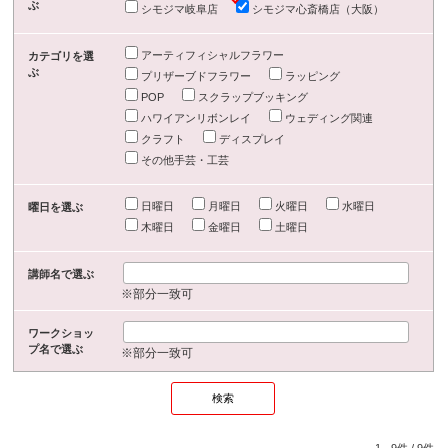
ぶ
シモジマ岐阜店
シモジマ心斎橋店（大阪）
アーティフィシャルフラワー
カテゴリを選
ぶ
プリザーブドフラワー
ラッピング
POP
スクラップブッキング
ハワイアンリボンレイ
ウェディング関連
クラフト
ディスプレイ
その他手芸・工芸
日曜日
月曜日
火曜日
水曜日
曜日を選ぶ
木曜日
金曜日
土曜日
講師名で選ぶ
※部分一致可
ワークショッ
プ名で選ぶ
※部分一致可