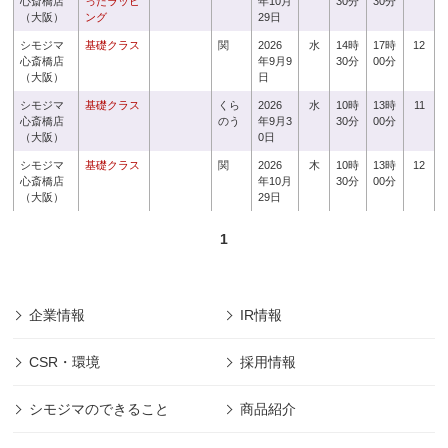
心斎橋店
ったラッピ
年10月
30分
30分
（大阪）
ング
29日
シモジマ
基礎クラス
関
2026
水
14時
17時
12
心斎橋店
年9月9
30分
00分
（大阪）
日
シモジマ
基礎クラス
くら
2026
水
10時
13時
11
心斎橋店
のう
年9月3
30分
00分
（大阪）
0日
シモジマ
基礎クラス
関
2026
木
10時
13時
12
心斎橋店
年10月
30分
00分
（大阪）
29日
1
企業情報
IR情報
CSR・環境
採用情報
シモジマのできること
商品紹介