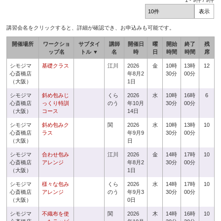
1
-
9
件 /
9
件
講習会名をクリックすると、詳細が確認でき、お申込みも可能です。
開催場所
ワークショ
サブタイ
講師
開催日
曜
開始
終了
残
ップ名
トル ▼
名
時
日
時間
時間
席
シモジマ
基礎クラス
江川
2026
金
10時
13時
12
心斎橋店
年8月2
30分
00分
（大阪）
1日
シモジマ
斜め包みじ
くら
2026
水
10時
16時
6
心斎橋店
っくり特訓
のう
年10月
30分
00分
（大阪）
コース
14日
シモジマ
斜め包みク
関
2026
水
10時
13時
10
心斎橋店
ラス
年9月9
30分
00分
（大阪）
日
シモジマ
合わせ包み
江川
2026
金
14時
17時
10
心斎橋店
アレンジ
年8月2
30分
00分
（大阪）
1日
シモジマ
様々な包み
くら
2026
水
14時
17時
10
心斎橋店
アレンジ
のう
年9月3
30分
00分
（大阪）
0日
シモジマ
不織布を使
関
2026
木
14時
16時
10