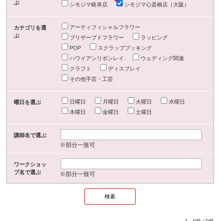
ぶ
シモジマ岐阜店
シモジマ心斎橋店（大阪）
アーティフィシャルフラワー
カテゴリを選
ぶ
プリザーブドフラワー
ラッピング
POP
スクラップブッキング
ハワイアンリボンレイ
ウェディング関連
クラフト
ディスプレイ
その他手芸・工芸
日曜日
月曜日
火曜日
水曜日
曜日を選ぶ
木曜日
金曜日
土曜日
講師名で選ぶ
※部分一致可
ワークショッ
プ名で選ぶ
※部分一致可