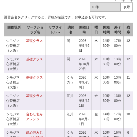
1
-
9
件 /
9
件
講習会名をクリックすると、詳細が確認でき、お申込みも可能です。
開催場所
ワークショ
サブタイ
講師
開催日
曜
開始
終了
残
ップ名
トル ▲
名
時
日
時間
時間
席
シモジマ
基礎クラス
関
2026
水
14時
17時
12
心斎橋店
年9月9
30分
00分
（大阪）
日
シモジマ
基礎クラス
関
2026
木
10時
13時
12
心斎橋店
年10月
30分
00分
（大阪）
29日
シモジマ
基礎クラス
くら
2026
水
10時
13時
11
心斎橋店
のう
年9月3
30分
00分
（大阪）
0日
シモジマ
基礎クラス
江川
2026
金
10時
13時
12
心斎橋店
年8月2
30分
00分
（大阪）
1日
シモジマ
合わせ包み
江川
2026
金
14時
17時
10
心斎橋店
アレンジ
年8月2
30分
00分
（大阪）
1日
シモジマ
斜め包みじ
くら
2026
水
10時
16時
6