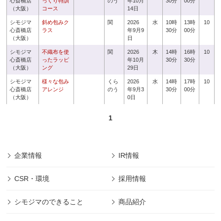
心斎橋店
っくり特訓
のう
年10月
30分
00分
（大阪）
コース
14日
シモジマ
斜め包みク
関
2026
水
10時
13時
10
心斎橋店
ラス
年9月9
30分
00分
（大阪）
日
シモジマ
不織布を使
関
2026
木
14時
16時
10
心斎橋店
ったラッピ
年10月
30分
30分
（大阪）
ング
29日
シモジマ
様々な包み
くら
2026
水
14時
17時
10
心斎橋店
アレンジ
のう
年9月3
30分
00分
（大阪）
0日
1
企業情報
IR情報
CSR・環境
採用情報
シモジマのできること
商品紹介