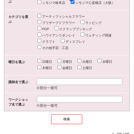
ぶ
シモジマ岐阜店
シモジマ心斎橋店（大阪）
アーティフィシャルフラワー
カテゴリを選
ぶ
プリザーブドフラワー
ラッピング
POP
スクラップブッキング
ハワイアンリボンレイ
ウェディング関連
クラフト
ディスプレイ
その他手芸・工芸
日曜日
月曜日
火曜日
水曜日
曜日を選ぶ
木曜日
金曜日
土曜日
講師名で選ぶ
※部分一致可
ワークショッ
プ名で選ぶ
※部分一致可