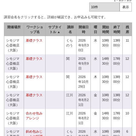
1
-
9
件 /
9
件
講習会名をクリックすると、詳細が確認でき、お申込みも可能です。
開催場所
ワークショ
サブタイ
講師
開催日
曜
開始
終了
残
ップ名
トル ▲
名
時
日
時間
時間
席
シモジマ
基礎クラス
くら
2026
水
10時
13時
11
心斎橋店
のう
年9月3
30分
00分
（大阪）
0日
シモジマ
基礎クラス
関
2026
水
14時
17時
12
心斎橋店
年9月9
30分
00分
（大阪）
日
シモジマ
基礎クラス
関
2026
木
10時
13時
12
心斎橋店
年10月
30分
00分
（大阪）
29日
シモジマ
基礎クラス
江川
2026
金
10時
13時
12
心斎橋店
年8月2
30分
00分
（大阪）
1日
シモジマ
合わせ包み
江川
2026
金
14時
17時
10
心斎橋店
アレンジ
年8月2
30分
00分
（大阪）
1日
シモジマ
斜め包みじ
くら
2026
水
10時
16時
6