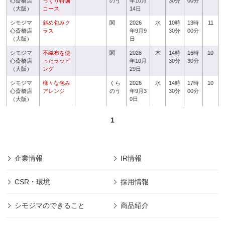
心斎橋店
っくり特訓
のう
年10月
30分
00分
（大阪）
コース
14日
シモジマ
斜め包みク
関
2026
水
10時
13時
11
心斎橋店
ラス
年9月9
30分
00分
（大阪）
日
シモジマ
不織布を使
関
2026
木
14時
16時
10
心斎橋店
ったラッピ
年10月
30分
30分
（大阪）
ング
29日
シモジマ
様々な包み
くら
2026
水
14時
17時
10
心斎橋店
アレンジ
のう
年9月3
30分
00分
（大阪）
0日
1
企業情報
IR情報
CSR・環境
採用情報
シモジマのできること
商品紹介