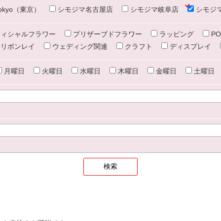
e tokyo（東京）
シモジマ名古屋店
シモジマ岐阜店
シモジ
ィシャルフラワー
プリザーブドフラワー
ラッピング
PO
リボンレイ
ウェディング関連
クラフト
ディスプレイ
月曜日
火曜日
水曜日
木曜日
金曜日
土曜日