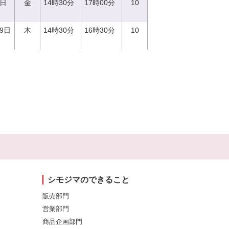
1日
金
14時30分
17時00分
10
29日
木
14時30分
16時30分
10
シモジマのできること
販売部門
営業部門
商品企画部門