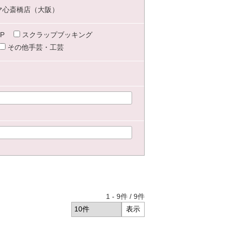
マ心斎橋店（大阪）
P
スクラップブッキング
その他手芸・工芸
1
-
9
件 /
9
件