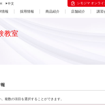
シモジマ オンライ
SH
中文
IR情報
採用情報
商品紹介
店舗紹介
講習
験教室
情報
い。複数の項目を選択することができます。