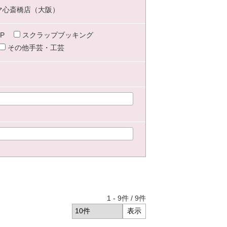
マ心斎橋店（大阪）
P
スクラップブッキング
その他手芸・工芸
1
-
9
件 /
9
件