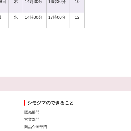
29日
木
14時30分
16時30分
10
日
水
14時30分
17時00分
12
シモジマのできること
販売部門
営業部門
商品企画部門