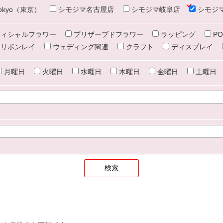
e tokyo（東京）
シモジマ名古屋店
シモジマ岐阜店
シモジ
ィシャルフラワー
プリザーブドフラワー
ラッピング
PO
リボンレイ
ウェディング関連
クラフト
ディスプレイ
月曜日
火曜日
水曜日
木曜日
金曜日
土曜日