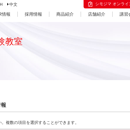
シモジマ オンライ
SH
中文
IR情報
採用情報
商品紹介
店舗紹介
講習
験教室
情報
い。複数の項目を選択することができます。