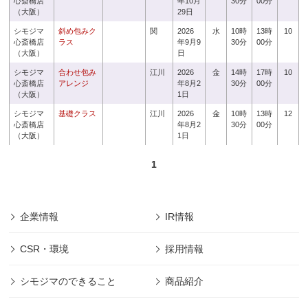
心斎橋店
年10月
30分
00分
（大阪）
29日
シモジマ
斜め包みク
関
2026
水
10時
13時
10
心斎橋店
ラス
年9月9
30分
00分
（大阪）
日
シモジマ
合わせ包み
江川
2026
金
14時
17時
10
心斎橋店
アレンジ
年8月2
30分
00分
（大阪）
1日
シモジマ
基礎クラス
江川
2026
金
10時
13時
12
心斎橋店
年8月2
30分
00分
（大阪）
1日
1
企業情報
IR情報
CSR・環境
採用情報
シモジマのできること
商品紹介