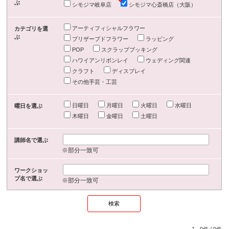
ぶ
シモジマ岐阜店
シモジマ心斎橋店（大阪）
アーティフィシャルフラワー
カテゴリを選
ぶ
プリザーブドフラワー
ラッピング
POP
スクラップブッキング
ハワイアンリボンレイ
ウェディング関連
クラフト
ディスプレイ
その他手芸・工芸
日曜日
月曜日
火曜日
水曜日
曜日を選ぶ
木曜日
金曜日
土曜日
講師名で選ぶ
※部分一致可
ワークショッ
プ名で選ぶ
※部分一致可