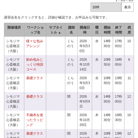
1
-
9
件 /
9
件
講習会名をクリックすると、詳細が確認でき、お申込みも可能です。
開催場所
ワークショ
サブタイ
講師
開催日
曜
開始
終了
残
ップ名
トル ▲
名
時
日
時間
時間
席
シモジマ
様々な包み
くら
2026
水
14時
17時
10
心斎橋店
アレンジ
のう
年9月3
30分
00分
（大阪）
0日
シモジマ
斜め包みじ
くら
2026
水
10時
16時
6
心斎橋店
っくり特訓
のう
年10月
30分
00分
（大阪）
コース
14日
シモジマ
基礎クラス
くら
2026
水
10時
13時
11
心斎橋店
のう
年9月3
30分
00分
（大阪）
0日
シモジマ
基礎クラス
関
2026
水
14時
17時
12
心斎橋店
年9月9
30分
00分
（大阪）
日
シモジマ
不織布を使
関
2026
木
14時
16時
10
心斎橋店
ったラッピ
年10月
30分
30分
（大阪）
ング
29日
シモジマ
基礎クラス
関
2026
木
10時
13時
12