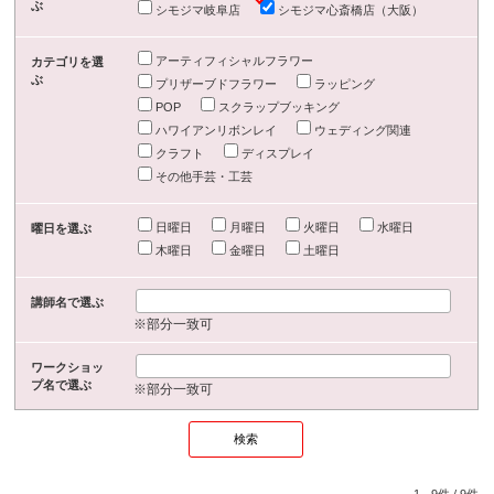
ぶ
シモジマ岐阜店
シモジマ心斎橋店（大阪）
アーティフィシャルフラワー
カテゴリを選
ぶ
プリザーブドフラワー
ラッピング
POP
スクラップブッキング
ハワイアンリボンレイ
ウェディング関連
クラフト
ディスプレイ
その他手芸・工芸
日曜日
月曜日
火曜日
水曜日
曜日を選ぶ
木曜日
金曜日
土曜日
講師名で選ぶ
※部分一致可
ワークショッ
プ名で選ぶ
※部分一致可