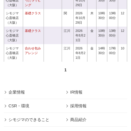
心斎橋店
ったラッピ
年10月
30分
30分
（大阪）
ング
29日
シモジマ
基礎クラス
関
2026
木
10時
13時
12
心斎橋店
年10月
30分
00分
（大阪）
29日
シモジマ
基礎クラス
江川
2026
金
10時
13時
12
心斎橋店
年8月2
30分
00分
（大阪）
1日
シモジマ
合わせ包み
江川
2026
金
14時
17時
10
心斎橋店
アレンジ
年8月2
30分
00分
（大阪）
1日
1
企業情報
IR情報
CSR・環境
採用情報
シモジマのできること
商品紹介