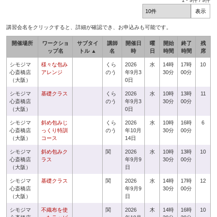
1
-
9
件 /
9
件
講習会名をクリックすると、詳細が確認でき、お申込みも可能です。
開催場所
ワークショ
サブタイ
講師
開催日
曜
開始
終了
残
ップ名
トル ▲
名
時
日
時間
時間
席
シモジマ
様々な包み
くら
2026
水
14時
17時
10
心斎橋店
アレンジ
のう
年9月3
30分
00分
（大阪）
0日
シモジマ
基礎クラス
くら
2026
水
10時
13時
11
心斎橋店
のう
年9月3
30分
00分
（大阪）
0日
シモジマ
斜め包みじ
くら
2026
水
10時
16時
6
心斎橋店
っくり特訓
のう
年10月
30分
00分
（大阪）
コース
14日
シモジマ
斜め包みク
関
2026
水
10時
13時
10
心斎橋店
ラス
年9月9
30分
00分
（大阪）
日
シモジマ
基礎クラス
関
2026
水
14時
17時
12
心斎橋店
年9月9
30分
00分
（大阪）
日
シモジマ
不織布を使
関
2026
木
14時
16時
10