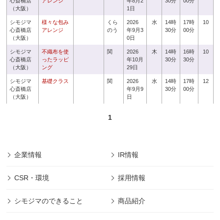
心斎橋店
アレンジ
年8月2
30分
00分
（大阪）
1日
シモジマ
様々な包み
くら
2026
水
14時
17時
10
心斎橋店
アレンジ
のう
年9月3
30分
00分
（大阪）
0日
シモジマ
不織布を使
関
2026
木
14時
16時
10
心斎橋店
ったラッピ
年10月
30分
30分
（大阪）
ング
29日
シモジマ
基礎クラス
関
2026
水
14時
17時
12
心斎橋店
年9月9
30分
00分
（大阪）
日
1
企業情報
IR情報
CSR・環境
採用情報
シモジマのできること
商品紹介