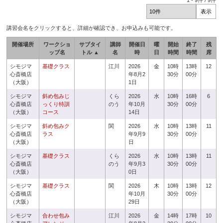
1
-
9
件 /
9
件
講習会名をクリックすると、詳細が確認でき、お申込みも可能です。
開催場所
ワークショ
サブタイ
講師
開催日
曜
開始
終了
残
ップ名
トル ▲
名
時
日
時間
時間
席
シモジマ
基礎クラス
江川
2026
金
10時
13時
12
心斎橋店
年8月2
30分
00分
（大阪）
1日
シモジマ
斜め包みじ
くら
2026
水
10時
16時
6
心斎橋店
っくり特訓
のう
年10月
30分
00分
（大阪）
コース
14日
シモジマ
斜め包みク
関
2026
水
10時
13時
11
心斎橋店
ラス
年9月9
30分
00分
（大阪）
日
シモジマ
基礎クラス
くら
2026
水
10時
13時
11
心斎橋店
のう
年9月3
30分
00分
（大阪）
0日
シモジマ
基礎クラス
関
2026
木
10時
13時
12
心斎橋店
年10月
30分
00分
（大阪）
29日
シモジマ
合わせ包み
江川
2026
金
14時
17時
10