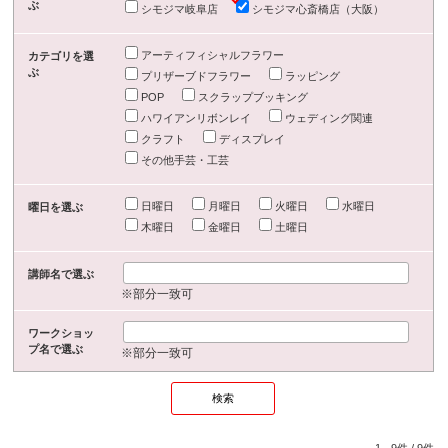
ぶ
シモジマ岐阜店
シモジマ心斎橋店（大阪）
アーティフィシャルフラワー
カテゴリを選
ぶ
プリザーブドフラワー
ラッピング
POP
スクラップブッキング
ハワイアンリボンレイ
ウェディング関連
クラフト
ディスプレイ
その他手芸・工芸
日曜日
月曜日
火曜日
水曜日
曜日を選ぶ
木曜日
金曜日
土曜日
講師名で選ぶ
※部分一致可
ワークショッ
プ名で選ぶ
※部分一致可