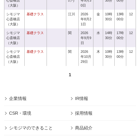
心斎橋店
のう
年9月3
30分
00分
（大阪）
0日
シモジマ
基礎クラス
江川
2026
金
10時
13時
12
心斎橋店
年8月2
30分
00分
（大阪）
1日
シモジマ
基礎クラス
関
2026
水
14時
17時
12
心斎橋店
年9月9
30分
00分
（大阪）
日
シモジマ
基礎クラス
関
2026
木
10時
13時
12
心斎橋店
年10月
30分
00分
（大阪）
29日
1
企業情報
IR情報
CSR・環境
採用情報
シモジマのできること
商品紹介