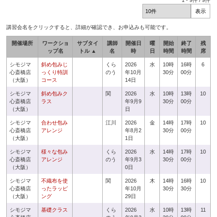
1
-
9
件 /
9
件
講習会名をクリックすると、詳細が確認でき、お申込みも可能です。
開催場所
ワークショ
サブタイ
講師
開催日
曜
開始
終了
残
ップ名
トル ▲
名
時
日
時間
時間
席
シモジマ
斜め包みじ
くら
2026
水
10時
16時
6
心斎橋店
っくり特訓
のう
年10月
30分
00分
（大阪）
コース
14日
シモジマ
斜め包みク
関
2026
水
10時
13時
10
心斎橋店
ラス
年9月9
30分
00分
（大阪）
日
シモジマ
合わせ包み
江川
2026
金
14時
17時
10
心斎橋店
アレンジ
年8月2
30分
00分
（大阪）
1日
シモジマ
様々な包み
くら
2026
水
14時
17時
10
心斎橋店
アレンジ
のう
年9月3
30分
00分
（大阪）
0日
シモジマ
不織布を使
関
2026
木
14時
16時
10
心斎橋店
ったラッピ
年10月
30分
30分
（大阪）
ング
29日
シモジマ
基礎クラス
くら
2026
水
10時
13時
11