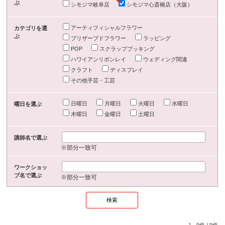
ぶ
シモジマ岐阜店
シモジマ心斎橋店（大阪）
アーティフィシャルフラワー
カテゴリを選
ぶ
プリザーブドフラワー
ラッピング
POP
スクラップブッキング
ハワイアンリボンレイ
ウェディング関連
クラフト
ディスプレイ
その他手芸・工芸
日曜日
月曜日
火曜日
水曜日
曜日を選ぶ
木曜日
金曜日
土曜日
講師名で選ぶ
※部分一致可
ワークショッ
プ名で選ぶ
※部分一致可