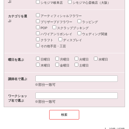
ぶ
シモジマ岐阜店
シモジマ心斎橋店（大阪）
アーティフィシャルフラワー
カテゴリを選
ぶ
プリザーブドフラワー
ラッピング
POP
スクラップブッキング
ハワイアンリボンレイ
ウェディング関連
クラフト
ディスプレイ
その他手芸・工芸
日曜日
月曜日
火曜日
水曜日
曜日を選ぶ
木曜日
金曜日
土曜日
講師名で選ぶ
※部分一致可
ワークショッ
プ名で選ぶ
※部分一致可