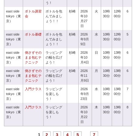
う！
east side
ボトル講習
ボトルを包
杉崎
2026
火
10時
12時
6
tokyo（東
会
んでみまし
年10
30分
00分
京）
ょう！！
月27
日
east side
ボトル基礎
ボトルを包
杉崎
2026
水
10時
12時
5
tokyo（東
んでみまし
年9月
30分
00分
京）
ょう！！
9日
east side
倒さずその
ラッピング
杉崎
2026
日
10時
13時
6
tokyo（東
まま包むテ
の幅を広げ
年10
30分
00分
京）
クニック
よう！
月4日
east side
倒さずその
ラッピング
杉崎
2026
月
10時
13時
6
tokyo（東
まま包むテ
の幅を広げ
年11
30分
00分
京）
クニック
よう！
月9日
east side
入門クラス
ラッピング
2026
水
10時
13時
7
tokyo（東
を楽しも
年9月
30分
00分
京）
う！
23日
east side
入門クラス
ラッピング
2026
木
10時
13時
8
tokyo（東
を楽しも
年10
30分
00分
京）
う！
月22
日
1
2
3
4
5
...
7