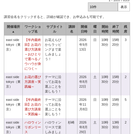
1
-
10
件 /
63
件
講習会名をクリックすると、詳細が確認でき、お申込みも可能です。
開催場所
ワークショ
サブタイト
講師
開催
曜
開始
終了
残
▲
ップ名
ル
名
日時
日
時間
時間
席
east side
【年内最終
お花えらび
2026
日
10時
15時
3
tokyo（東
回】お花の
からラッピ
年9月
30分
20分
京）
選び方講座
ングまで楽
13日
～おひとり
しみましょ
で選べるノ
う！
ウハウが身
につく～
east side
お花の選び
テーマに沿
2026
土
10時
15時
2
tokyo（東
方講座～実
ってお花を
年8月
30分
20分
京）
践編～
選ぶことを
22日
楽しもう！
east side
【年内最終
テーマに沿
2026
日
10時
15時
5
tokyo（東
回】お花の
ってお花を
年11
30分
20分
京）
選び方講座
選ぶことを
月8日
～実践編～
楽しもう！
east side
ハロウィン
ハロウィン
杉崎
2026
土
10時
13時
2
tokyo（東
リボンリー
リースで楽
年8月
30分
30分
京）
ス
しみましょ
29日