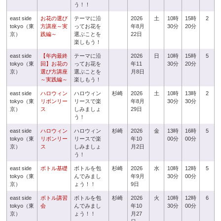
う！！
east side
お花の選び
テーマに沿
2026
土
10時
15時
2
tokyo（東
方講座～実
ってお花を
年8月
30分
20分
京）
践編～
選ぶことを
22日
楽しもう！
east side
【年内最終
テーマに沿
2026
日
10時
15時
5
tokyo（東
回】お花の
ってお花を
年11
30分
20分
京）
選び方講座
選ぶことを
月8日
～実践編～
楽しもう！
east side
ハロウィン
ハロウィン
杉崎
2026
土
10時
13時
2
tokyo（東
リボンリー
リースで楽
年8月
30分
30分
京）
ス
しみましょ
29日
う！
east side
ハロウィン
ハロウィン
杉崎
2026
金
13時
16時
5
tokyo（東
リボンリー
リースで楽
年10
00分
00分
京）
ス
しみましょ
月2日
う！
east side
ボトル基礎
ボトルを包
杉崎
2026
水
10時
12時
5
tokyo（東
んでみまし
年9月
30分
00分
京）
ょう！！
9日
east side
ボトル講習
ボトルを包
杉崎
2026
火
10時
12時
6
tokyo（東
会
んでみまし
年10
30分
00分
京）
ょう！！
月27