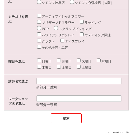
ぶ
シモジマ岐阜店
シモジマ心斎橋店（大阪）
アーティフィシャルフラワー
カテゴリを選
ぶ
プリザーブドフラワー
ラッピング
POP
スクラップブッキング
ハワイアンリボンレイ
ウェディング関連
クラフト
ディスプレイ
その他手芸・工芸
日曜日
月曜日
火曜日
水曜日
曜日を選ぶ
木曜日
金曜日
土曜日
講師名で選ぶ
※部分一致可
ワークショッ
プ名で選ぶ
※部分一致可