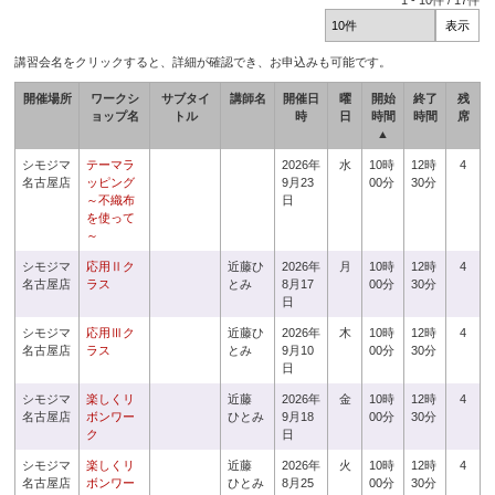
1
-
10
件 /
17
件
講習会名をクリックすると、詳細が確認でき、お申込みも可能です。
開催場所
ワークシ
サブタイ
講師名
開催日
曜
開始
終了
残
ョップ名
トル
時
日
時間
時間
席
▲
シモジマ
テーマラ
2026年
水
10時
12時
4
名古屋店
ッピング
9月23
00分
30分
～不織布
日
を使って
～
シモジマ
応用Ⅱク
近藤ひ
2026年
月
10時
12時
4
名古屋店
ラス
とみ
8月17
00分
30分
日
シモジマ
応用Ⅲク
近藤ひ
2026年
木
10時
12時
4
名古屋店
ラス
とみ
9月10
00分
30分
日
シモジマ
楽しくリ
近藤
2026年
金
10時
12時
4
名古屋店
ボンワー
ひとみ
9月18
00分
30分
ク
日
シモジマ
楽しくリ
近藤
2026年
火
10時
12時
4
名古屋店
ボンワー
ひとみ
8月25
00分
30分