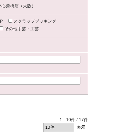
マ心斎橋店（大阪）
P
スクラップブッキング
その他手芸・工芸
1
-
10
件 /
17
件