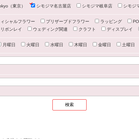
e tokyo（東京）
シモジマ名古屋店
シモジマ岐阜店
シモジ
ィシャルフラワー
プリザーブドフラワー
ラッピング
PO
リボンレイ
ウェディング関連
クラフト
ディスプレイ
月曜日
火曜日
水曜日
木曜日
金曜日
土曜日