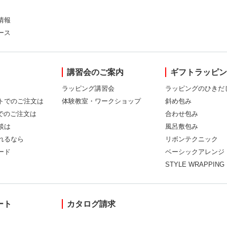
情報
ース
講習会のご案内
ギフトラッピ
ラッピング講習会
ラッピングのひきだ
トでのご注文は
体験教室・ワークショップ
斜め包み
Xでのご注文は
合わせ包み
談は
風呂敷包み
れるなら
リボンテクニック
ード
ベーシックアレンジ
STYLE WRAPPING
ート
カタログ請求