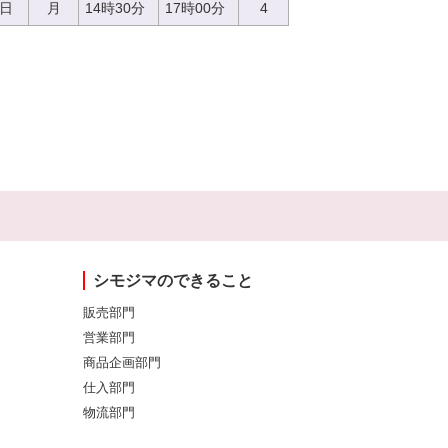
7日
月
14時30分
17時00分
4
シモジマのできること
販売部門
営業部門
商品企画部門
仕入部門
物流部門