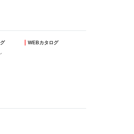
ング
WEBカタログ
し