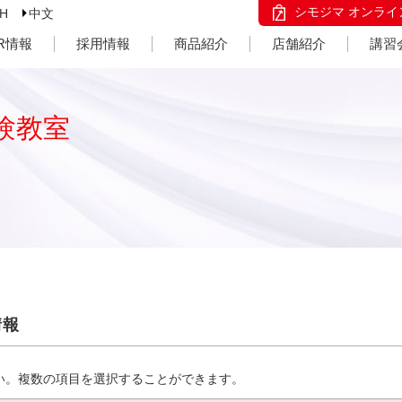
シモジマ オンライ
SH
中文
IR情報
採用情報
商品紹介
店舗紹介
講習
験教室
情報
い。複数の項目を選択することができます。