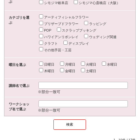
ぶ
シモジマ岐阜店
シモジマ心斎橋店（大阪）
アーティフィシャルフラワー
カテゴリを選
ぶ
プリザーブドフラワー
ラッピング
POP
スクラップブッキング
ハワイアンリボンレイ
ウェディング関連
クラフト
ディスプレイ
その他手芸・工芸
日曜日
月曜日
火曜日
水曜日
曜日を選ぶ
木曜日
金曜日
土曜日
講師名で選ぶ
※部分一致可
ワークショッ
プ名で選ぶ
※部分一致可