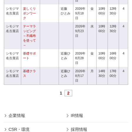
日
シモジマ
楽しくリ
近藤
2026年
金
10時
12時
4
名古屋店
ボンワー
ひとみ
9月18
00分
30分
ク
日
シモジマ
テーマラ
2026年
水
10時
12時
4
名古屋店
ッピング
9月23
00分
30分
～不織布
日
を使って
～
シモジマ
基礎サポ
近藤ひ
2026年
金
10時
16時
4
名古屋店
ート
とみ
8月28
00分
00分
日
シモジマ
基礎クラ
近藤ひ
2026年
月
14時
17時
4
名古屋店
ス
とみ
8月17
30分
00分
日
1
2
企業情報
IR情報
CSR・環境
採用情報