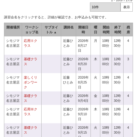
1
-
10
件 /
17
件
講習会名をクリックすると、詳細が確認でき、お申込みも可能です。
開催場所
ワークシ
サブタイ
講師名
開催日
曜
開始
終了
残
ョップ名
トル ▲
時
日
時間
時間
席
シモジマ
応用Ⅱク
近藤ひ
2026年
月
10時
12時
4
名古屋店
ラス
とみ
8月17
00分
30分
日
シモジマ
基礎クラ
近藤ひ
2026年
木
10時
12時
3
名古屋店
ス
とみ
8月20
00分
30分
日
シモジマ
楽しくリ
近藤
2026年
火
10時
12時
4
名古屋店
ボンワー
ひとみ
8月25
00分
30分
ク
日
シモジマ
基礎クラ
近藤ひ
2026年
金
10時
12時
4
名古屋店
ス
とみ
9月4日
00分
30分
シモジマ
応用Ⅲク
近藤ひ
2026年
木
10時
12時
4
名古屋店
ラス
とみ
9月10
00分
30分
日
シモジマ
基礎クラ
近藤ひ
2026年
火
10時
12時
4
名古屋店
ス
とみ
9月15
00分
30分