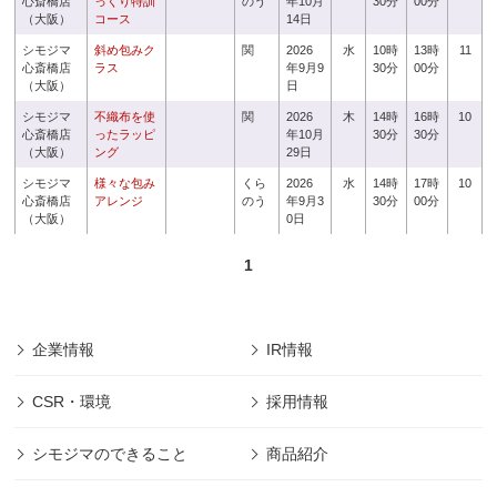
心斎橋店
っくり特訓
のう
年10月
30分
00分
（大阪）
コース
14日
シモジマ
斜め包みク
関
2026
水
10時
13時
11
心斎橋店
ラス
年9月9
30分
00分
（大阪）
日
シモジマ
不織布を使
関
2026
木
14時
16時
10
心斎橋店
ったラッピ
年10月
30分
30分
（大阪）
ング
29日
シモジマ
様々な包み
くら
2026
水
14時
17時
10
心斎橋店
アレンジ
のう
年9月3
30分
00分
（大阪）
0日
1
企業情報
IR情報
CSR・環境
採用情報
シモジマのできること
商品紹介