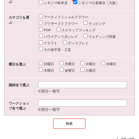
ぶ
シモジマ岐阜店
シモジマ心斎橋店（大阪）
アーティフィシャルフラワー
カテゴリを選
ぶ
プリザーブドフラワー
ラッピング
POP
スクラップブッキング
ハワイアンリボンレイ
ウェディング関連
クラフト
ディスプレイ
その他手芸・工芸
日曜日
月曜日
火曜日
水曜日
曜日を選ぶ
木曜日
金曜日
土曜日
講師名で選ぶ
※部分一致可
ワークショッ
プ名で選ぶ
※部分一致可