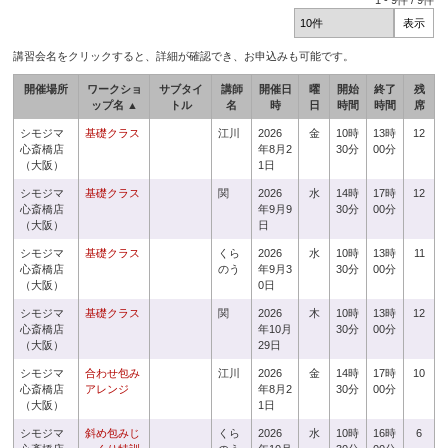
1
-
9
件 /
9
件
講習会名をクリックすると、詳細が確認でき、お申込みも可能です。
開催場所
ワークショ
サブタイ
講師
開催日
曜
開始
終了
残
ップ名 ▲
トル
名
時
日
時間
時間
席
シモジマ
基礎クラス
江川
2026
金
10時
13時
12
心斎橋店
年8月2
30分
00分
（大阪）
1日
シモジマ
基礎クラス
関
2026
水
14時
17時
12
心斎橋店
年9月9
30分
00分
（大阪）
日
シモジマ
基礎クラス
くら
2026
水
10時
13時
11
心斎橋店
のう
年9月3
30分
00分
（大阪）
0日
シモジマ
基礎クラス
関
2026
木
10時
13時
12
心斎橋店
年10月
30分
00分
（大阪）
29日
シモジマ
合わせ包み
江川
2026
金
14時
17時
10
心斎橋店
アレンジ
年8月2
30分
00分
（大阪）
1日
シモジマ
斜め包みじ
くら
2026
水
10時
16時
6