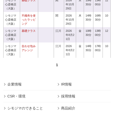
シモジマ
基礎クラス
関
2026
木
10時
13時
12
心斎橋店
年10月
30分
00分
（大阪）
29日
シモジマ
不織布を使
関
2026
木
14時
16時
10
心斎橋店
ったラッピ
年10月
30分
30分
（大阪）
ング
29日
シモジマ
基礎クラス
江川
2026
金
10時
13時
12
心斎橋店
年8月2
30分
00分
（大阪）
1日
シモジマ
合わせ包み
江川
2026
金
14時
17時
10
心斎橋店
アレンジ
年8月2
30分
00分
（大阪）
1日
1
企業情報
IR情報
CSR・環境
採用情報
シモジマのできること
商品紹介