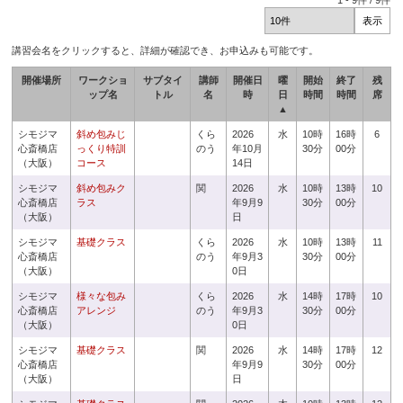
1
-
9
件 /
9
件
講習会名をクリックすると、詳細が確認でき、お申込みも可能です。
開催場所
ワークショ
サブタイ
講師
開催日
曜
開始
終了
残
ップ名
トル
名
時
日
時間
時間
席
▲
シモジマ
斜め包みじ
くら
2026
水
10時
16時
6
心斎橋店
っくり特訓
のう
年10月
30分
00分
（大阪）
コース
14日
シモジマ
斜め包みク
関
2026
水
10時
13時
10
心斎橋店
ラス
年9月9
30分
00分
（大阪）
日
シモジマ
基礎クラス
くら
2026
水
10時
13時
11
心斎橋店
のう
年9月3
30分
00分
（大阪）
0日
シモジマ
様々な包み
くら
2026
水
14時
17時
10
心斎橋店
アレンジ
のう
年9月3
30分
00分
（大阪）
0日
シモジマ
基礎クラス
関
2026
水
14時
17時
12
心斎橋店
年9月9
30分
00分
（大阪）
日