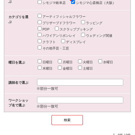
ぶ
シモジマ岐阜店
シモジマ心斎橋店（大阪）
アーティフィシャルフラワー
カテゴリを選
ぶ
プリザーブドフラワー
ラッピング
POP
スクラップブッキング
ハワイアンリボンレイ
ウェディング関連
クラフト
ディスプレイ
その他手芸・工芸
日曜日
月曜日
火曜日
水曜日
曜日を選ぶ
木曜日
金曜日
土曜日
講師名で選ぶ
※部分一致可
ワークショッ
プ名で選ぶ
※部分一致可