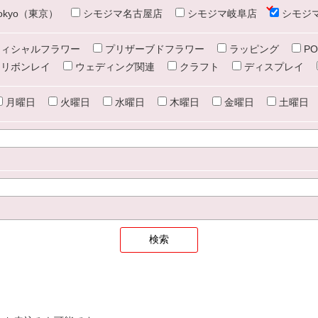
e tokyo（東京）
シモジマ名古屋店
シモジマ岐阜店
シモジ
ィシャルフラワー
プリザーブドフラワー
ラッピング
PO
リボンレイ
ウェディング関連
クラフト
ディスプレイ
月曜日
火曜日
水曜日
木曜日
金曜日
土曜日