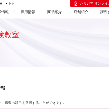
シモジマ オンライ
SH
中文
IR情報
採用情報
商品紹介
店舗紹介
講習
験教室
情報
い。複数の項目を選択することができます。