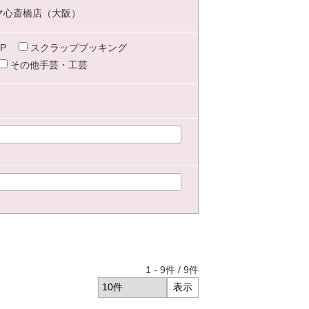
マ心斎橋店（大阪）
P
スクラップブッキング
その他手芸・工芸
1
-
9
件 /
9
件