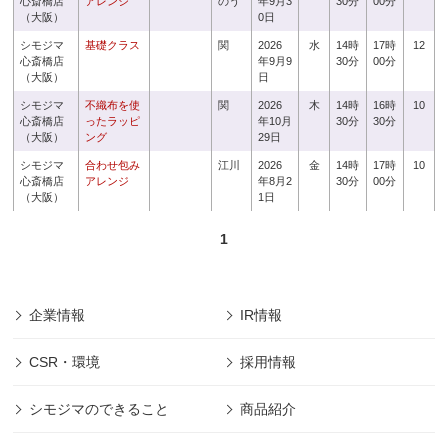
心斎橋店
アレンジ
のう
年9月3
30分
00分
（大阪）
0日
シモジマ
基礎クラス
関
2026
水
14時
17時
12
心斎橋店
年9月9
30分
00分
（大阪）
日
シモジマ
不織布を使
関
2026
木
14時
16時
10
心斎橋店
ったラッピ
年10月
30分
30分
（大阪）
ング
29日
シモジマ
合わせ包み
江川
2026
金
14時
17時
10
心斎橋店
アレンジ
年8月2
30分
00分
（大阪）
1日
1
企業情報
IR情報
CSR・環境
採用情報
シモジマのできること
商品紹介