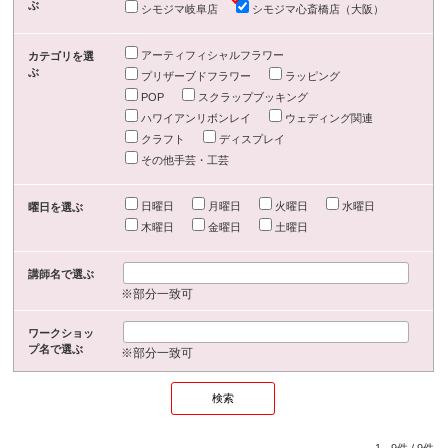
ぶ
シモジマ岐阜店
シモジマ心斎橋店（大阪）
アーティフィシャルフラワー
カテゴリを選
ぶ
プリザーブドフラワー
ラッピング
POP
スクラップブッキング
ハワイアンリボンレイ
ウェディング関連
クラフト
ディスプレイ
その他手芸・工芸
日曜日
月曜日
火曜日
水曜日
曜日を選ぶ
木曜日
金曜日
土曜日
講師名で選ぶ
※部分一致可
ワークショッ
プ名で選ぶ
※部分一致可