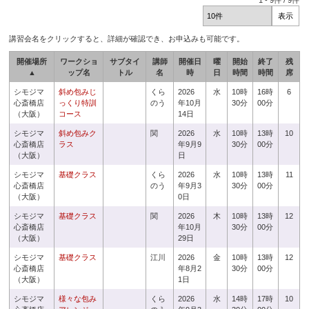
1
-
9
件 /
9
件
講習会名をクリックすると、詳細が確認でき、お申込みも可能です。
開催場所
ワークショ
サブタイ
講師
開催日
曜
開始
終了
残
▲
ップ名
トル
名
時
日
時間
時間
席
シモジマ
斜め包みじ
くら
2026
水
10時
16時
6
心斎橋店
っくり特訓
のう
年10月
30分
00分
（大阪）
コース
14日
シモジマ
斜め包みク
関
2026
水
10時
13時
10
心斎橋店
ラス
年9月9
30分
00分
（大阪）
日
シモジマ
基礎クラス
くら
2026
水
10時
13時
11
心斎橋店
のう
年9月3
30分
00分
（大阪）
0日
シモジマ
基礎クラス
関
2026
木
10時
13時
12
心斎橋店
年10月
30分
00分
（大阪）
29日
シモジマ
基礎クラス
江川
2026
金
10時
13時
12
心斎橋店
年8月2
30分
00分
（大阪）
1日
シモジマ
様々な包み
くら
2026
水
14時
17時
10