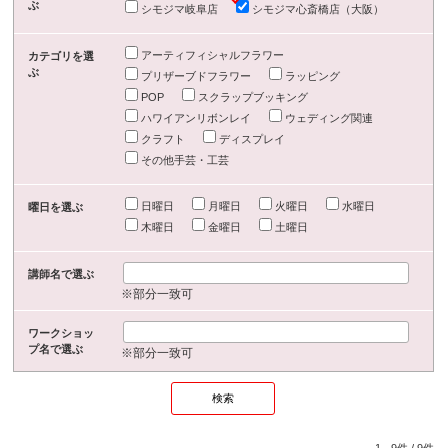
ぶ
シモジマ岐阜店
シモジマ心斎橋店（大阪）
アーティフィシャルフラワー
カテゴリを選
ぶ
プリザーブドフラワー
ラッピング
POP
スクラップブッキング
ハワイアンリボンレイ
ウェディング関連
クラフト
ディスプレイ
その他手芸・工芸
日曜日
月曜日
火曜日
水曜日
曜日を選ぶ
木曜日
金曜日
土曜日
講師名で選ぶ
※部分一致可
ワークショッ
プ名で選ぶ
※部分一致可