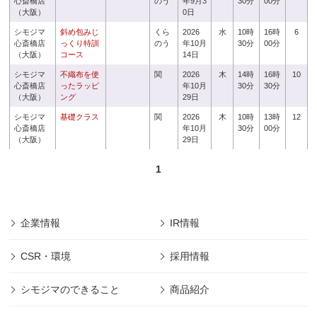
心斎橋店
のう
年9月3
30分
00分
（大阪）
0日
シモジマ
斜め包みじ
くら
2026
水
10時
16時
6
心斎橋店
っくり特訓
のう
年10月
30分
00分
（大阪）
コース
14日
シモジマ
不織布を使
関
2026
木
14時
16時
10
心斎橋店
ったラッピ
年10月
30分
30分
（大阪）
ング
29日
シモジマ
基礎クラス
関
2026
木
10時
13時
12
心斎橋店
年10月
30分
00分
（大阪）
29日
1
企業情報
IR情報
CSR・環境
採用情報
シモジマのできること
商品紹介