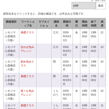
1
-
9
件 /
9
件
講習会名をクリックすると、詳細が確認でき、お申込みも可能です。
開催場所
ワークショ
サブタイ
講師
開催日
曜
開始
終了
残
ップ名
トル ▲
名
時
日
時間
時間
席
シモジマ
基礎クラス
江川
2026
金
10時
13時
12
心斎橋店
年8月2
30分
00分
（大阪）
1日
シモジマ
合わせ包み
江川
2026
金
14時
17時
10
心斎橋店
アレンジ
年8月2
30分
00分
（大阪）
1日
シモジマ
斜め包みク
関
2026
水
10時
13時
10
心斎橋店
ラス
年9月9
30分
00分
（大阪）
日
シモジマ
基礎クラス
関
2026
水
14時
17時
12
心斎橋店
年9月9
30分
00分
（大阪）
日
シモジマ
様々な包み
くら
2026
水
14時
17時
10
心斎橋店
アレンジ
のう
年9月3
30分
00分
（大阪）
0日
シモジマ
基礎クラス
くら
2026
水
10時
13時
11