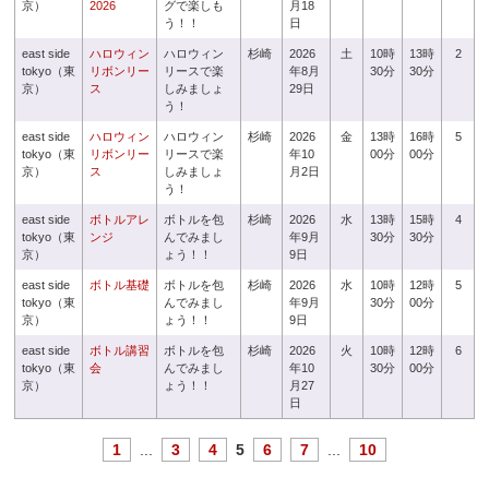
京）
2026
グで楽しも
月18
う！！
日
east side
ハロウィン
ハロウィン
杉崎
2026
土
10時
13時
2
tokyo（東
リボンリー
リースで楽
年8月
30分
30分
京）
ス
しみましょ
29日
う！
east side
ハロウィン
ハロウィン
杉崎
2026
金
13時
16時
5
tokyo（東
リボンリー
リースで楽
年10
00分
00分
京）
ス
しみましょ
月2日
う！
east side
ボトルアレ
ボトルを包
杉崎
2026
水
13時
15時
4
tokyo（東
ンジ
んでみまし
年9月
30分
30分
京）
ょう！！
9日
east side
ボトル基礎
ボトルを包
杉崎
2026
水
10時
12時
5
tokyo（東
んでみまし
年9月
30分
00分
京）
ょう！！
9日
east side
ボトル講習
ボトルを包
杉崎
2026
火
10時
12時
6
tokyo（東
会
んでみまし
年10
30分
00分
京）
ょう！！
月27
日
1
...
3
4
5
6
7
...
10