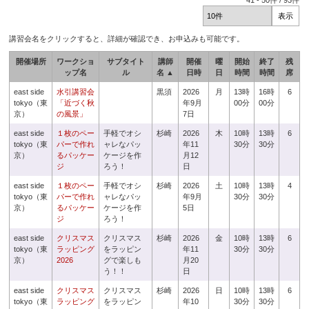
41
-
50
件 /
93
件
講習会名をクリックすると、詳細が確認でき、お申込みも可能です。
開催場所
ワークショ
サブタイト
講師
開催
曜
開始
終了
残
ップ名
ル
名 ▲
日時
日
時間
時間
席
east side
水引講習会
黒須
2026
月
13時
16時
6
tokyo（東
「近づく秋
年9月
00分
00分
京）
の風景」
7日
east side
１枚のペー
手軽でオシ
杉崎
2026
木
10時
13時
6
tokyo（東
パーで作れ
ャレなパッ
年11
30分
30分
京）
るパッケー
ケージを作
月12
ジ
ろう！
日
east side
１枚のペー
手軽でオシ
杉崎
2026
土
10時
13時
4
tokyo（東
パーで作れ
ャレなパッ
年9月
30分
30分
京）
るパッケー
ケージを作
5日
ジ
ろう！
east side
クリスマス
クリスマス
杉崎
2026
金
10時
13時
6
tokyo（東
ラッピング
をラッピン
年11
30分
30分
京）
2026
グで楽しも
月20
う！！
日
east side
クリスマス
クリスマス
杉崎
2026
日
10時
13時
6
tokyo（東
ラッピング
をラッピン
年10
30分
30分