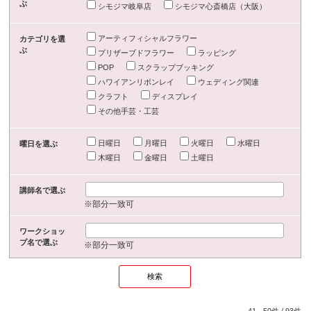
ぶ
シモジマ岐阜店
シモジマ心斎橋店（大阪）
アーティフィシャルフラワー
カテゴリを選
ぶ
プリザーブドフラワー
ラッピング
POP
スクラップブッキング
ハワイアンリボンレイ
ウェディング関連
クラフト
ディスプレイ
その他手芸・工芸
日曜日
月曜日
火曜日
水曜日
曜日を選ぶ
木曜日
金曜日
土曜日
講師名で選ぶ
※部分一致可
ワークショッ
プ名で選ぶ
※部分一致可