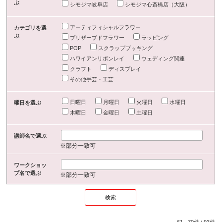
ぶ
シモジマ岐阜店
シモジマ心斎橋店（大阪）
アーティフィシャルフラワー
カテゴリを選
ぶ
プリザーブドフラワー
ラッピング
POP
スクラップブッキング
ハワイアンリボンレイ
ウェディング関連
クラフト
ディスプレイ
その他手芸・工芸
日曜日
月曜日
火曜日
水曜日
曜日を選ぶ
木曜日
金曜日
土曜日
講師名で選ぶ
※部分一致可
ワークショッ
プ名で選ぶ
※部分一致可