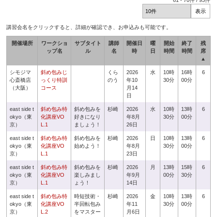
61
-
70
件 /
93
件
講習会名をクリックすると、詳細が確認でき、お申込みも可能です。
開催場所
ワークショ
サブタイト
講師
開催日
曜
開始
終了
残
ップ名
ル
名
時
日
時間
時間
席
▲
シモジマ
斜め包みじ
くら
2026
水
10時
16時
6
心斎橋店
っくり特訓
のう
年10
30分
00分
（大阪）
コース
月14
日
east side t
斜め包み特
斜め包みを
杉崎
2026
水
10時
13時
6
okyo（東
化講座VO
好きになり
年8月
30分
00分
京）
L.1
ましょう！
26日
east side t
斜め包み特
斜め包みを
杉崎
2026
日
10時
13時
6
okyo（東
化講座VO
始めよう！
年8月
30分
00分
京）
L.1
23日
east side t
斜め包み特
斜め包みを
杉崎
2026
月
13時
15時
6
okyo（東
化講座VO
楽しみまし
年9月
00分
30分
京）
L.1
ょう！
14日
east side t
斜め包み特
時短技術・
杉崎
2026
金
10時
13時
6
okyo（東
化講座VO
半回転包み
年11
30分
00分
京）
L.2
をマスター
月6日