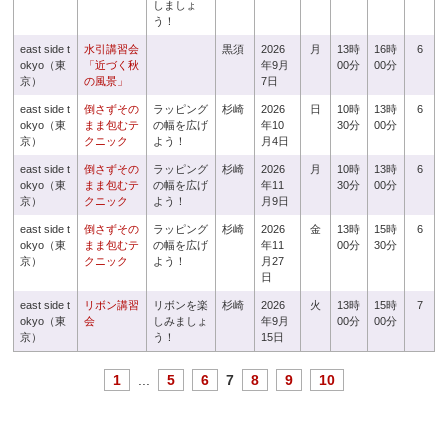
しましょ
う！
east side t
水引講習会
黒須
2026
月
13時
16時
6
okyo（東
「近づく秋
年9月
00分
00分
京）
の風景」
7日
east side t
倒さずその
ラッピング
杉崎
2026
日
10時
13時
6
okyo（東
まま包むテ
の幅を広げ
年10
30分
00分
京）
クニック
よう！
月4日
east side t
倒さずその
ラッピング
杉崎
2026
月
10時
13時
6
okyo（東
まま包むテ
の幅を広げ
年11
30分
00分
京）
クニック
よう！
月9日
east side t
倒さずその
ラッピング
杉崎
2026
金
13時
15時
6
okyo（東
まま包むテ
の幅を広げ
年11
00分
30分
京）
クニック
よう！
月27
日
east side t
リボン講習
リボンを楽
杉崎
2026
火
13時
15時
7
okyo（東
会
しみましょ
年9月
00分
00分
京）
う！
15日
1
...
5
6
7
8
9
10