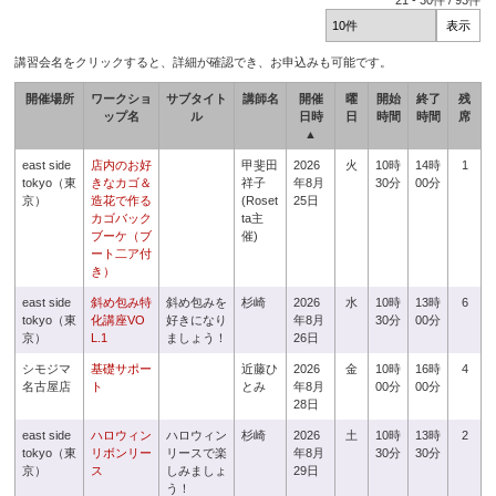
21
-
30
件 /
93
件
講習会名をクリックすると、詳細が確認でき、お申込みも可能です。
開催場所
ワークショ
サブタイト
講師名
開催
曜
開始
終了
残
ップ名
ル
日時
日
時間
時間
席
▲
east side
店内のお好
甲斐田
2026
火
10時
14時
1
tokyo（東
きなカゴ＆
祥子
年8月
30分
00分
京）
造花で作る
(Roset
25日
カゴバック
ta主
ブーケ（ブ
催)
ート二ア付
き）
east side
斜め包み特
斜め包みを
杉崎
2026
水
10時
13時
6
tokyo（東
化講座VO
好きになり
年8月
30分
00分
京）
L.1
ましょう！
26日
シモジマ
基礎サポー
近藤ひ
2026
金
10時
16時
4
名古屋店
ト
とみ
年8月
00分
00分
28日
east side
ハロウィン
ハロウィン
杉崎
2026
土
10時
13時
2
tokyo（東
リボンリー
リースで楽
年8月
30分
30分
京）
ス
しみましょ
29日
う！