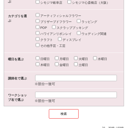
ぶ
シモジマ岐阜店
シモジマ心斎橋店（大阪）
アーティフィシャルフラワー
カテゴリを選
ぶ
プリザーブドフラワー
ラッピング
POP
スクラップブッキング
ハワイアンリボンレイ
ウェディング関連
クラフト
ディスプレイ
その他手芸・工芸
日曜日
月曜日
火曜日
水曜日
曜日を選ぶ
木曜日
金曜日
土曜日
講師名で選ぶ
※部分一致可
ワークショッ
プ名で選ぶ
※部分一致可