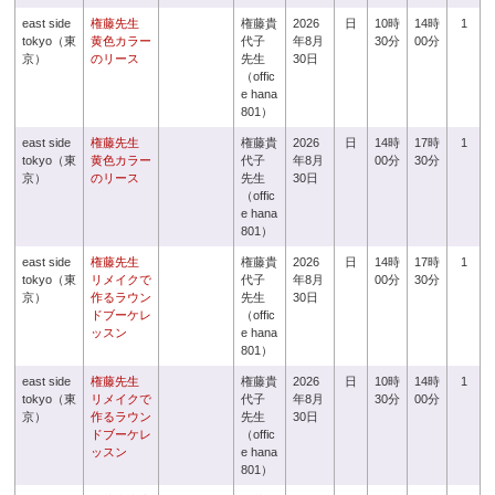
east side
権藤先生
権藤貴
2026
日
10時
14時
1
tokyo（東
黄色カラー
代子
年8月
30分
00分
京）
のリース
先生
30日
（offic
e hana
801）
east side
権藤先生
権藤貴
2026
日
14時
17時
1
tokyo（東
黄色カラー
代子
年8月
00分
30分
京）
のリース
先生
30日
（offic
e hana
801）
east side
権藤先生
権藤貴
2026
日
14時
17時
1
tokyo（東
リメイクで
代子
年8月
00分
30分
京）
作るラウン
先生
30日
ドブーケレ
（offic
ッスン
e hana
801）
east side
権藤先生
権藤貴
2026
日
10時
14時
1
tokyo（東
リメイクで
代子
年8月
30分
00分
京）
作るラウン
先生
30日
ドブーケレ
（offic
ッスン
e hana
801）