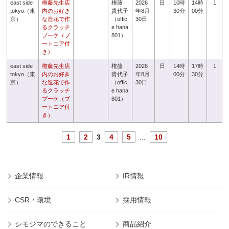
east side
権藤先生店
権藤
2026
日
10時
14時
1
tokyo（東
内のお好き
貴代子
年8月
30分
00分
京）
な造花で作
（offic
30日
るクラッチ
e hana
ブーケ（ブ
801）
ートニア付
き）
east side
権藤先生店
権藤
2026
日
14時
17時
1
tokyo（東
内のお好き
貴代子
年8月
00分
30分
京）
な造花で作
（offic
30日
るクラッチ
e hana
ブーケ（ブ
801）
ートニア付
き）
1
2
3
4
5
...
10
企業情報
IR情報
CSR・環境
採用情報
シモジマのできること
商品紹介