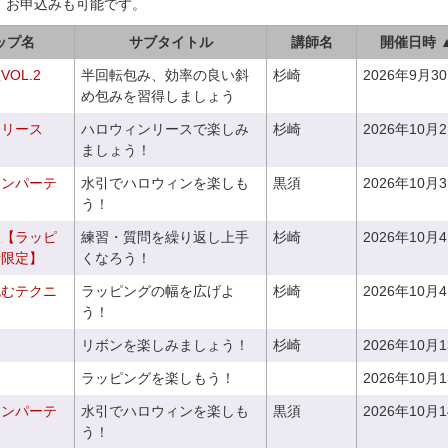
、お申込みも可能です。
ップ名
サブタイトル
講師名
開催日時 
OL.2
半回転包み、効率の良い斜
杉崎
2026年9月3
め包みを習得しましょう
ンリース
ハロウィンリースで楽しみ
杉崎
2026年10月
ましょう！
ィンパーテ
水引でハロウィンを楽しも
黒須
2026年10月
う！
室【ラッピ
練習・質問を繰り返し上手
杉崎
2026年10月
者限定】
くなろう！
包むテクニ
ラッピングの幅を広げよ
杉崎
2026年10月
う！
リボンを楽しみましょう！
杉崎
2026年10月
ラッピングを楽しもう！
2026年10月
ィンパーテ
水引でハロウィンを楽しも
黒須
2026年10月
う！