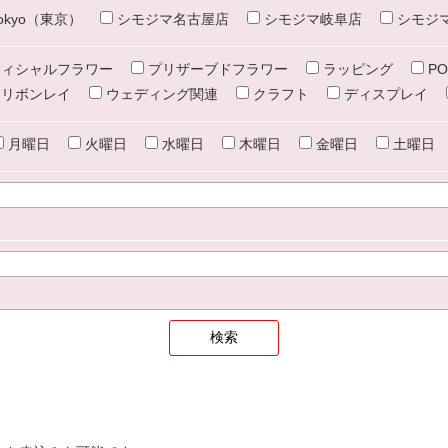
e tokyo（東京）
シモジマ名古屋店
シモジマ岐阜店
シモジ
ィシャルフラワー
プリザーブドフラワー
ラッピング
PO
リボンレイ
ウェディング関連
クラフト
ディスプレイ
月曜日
火曜日
水曜日
木曜日
金曜日
土曜日