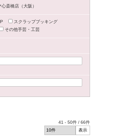
マ心斎橋店（大阪）
P
スクラップブッキング
その他手芸・工芸
41
-
50
件 /
66
件