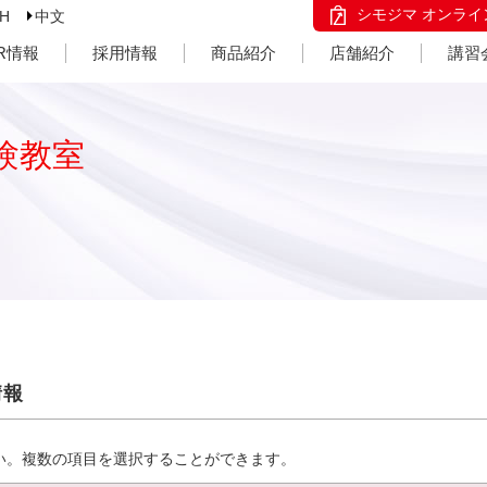
シモジマ オンライ
SH
中文
IR情報
採用情報
商品紹介
店舗紹介
講習
験教室
情報
い。複数の項目を選択することができます。