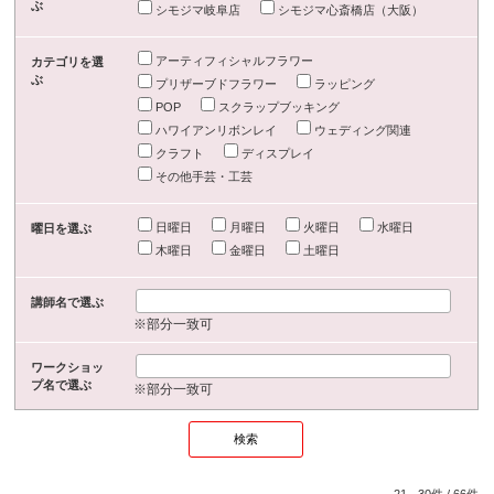
ぶ
シモジマ岐阜店
シモジマ心斎橋店（大阪）
アーティフィシャルフラワー
カテゴリを選
ぶ
プリザーブドフラワー
ラッピング
POP
スクラップブッキング
ハワイアンリボンレイ
ウェディング関連
クラフト
ディスプレイ
その他手芸・工芸
日曜日
月曜日
火曜日
水曜日
曜日を選ぶ
木曜日
金曜日
土曜日
講師名で選ぶ
※部分一致可
ワークショッ
プ名で選ぶ
※部分一致可