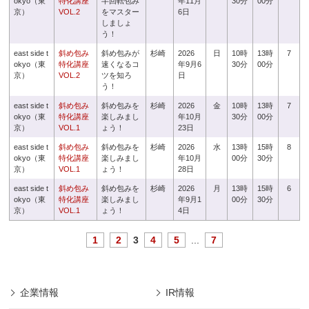
okyo（東
特化講座
半回転包み
年11月
30分
00分
京）
VOL.2
をマスター
6日
しましょ
う！
east side t
斜め包み
斜め包みが
杉崎
2026
日
10時
13時
7
okyo（東
特化講座
速くなるコ
年9月6
30分
00分
京）
VOL.2
ツを知ろ
日
う！
east side t
斜め包み
斜め包みを
杉崎
2026
金
10時
13時
7
okyo（東
特化講座
楽しみまし
年10月
30分
00分
京）
VOL.1
ょう！
23日
east side t
斜め包み
斜め包みを
杉崎
2026
水
13時
15時
8
okyo（東
特化講座
楽しみまし
年10月
00分
30分
京）
VOL.1
ょう！
28日
east side t
斜め包み
斜め包みを
杉崎
2026
月
13時
15時
6
okyo（東
特化講座
楽しみまし
年9月1
00分
30分
京）
VOL.1
ょう！
4日
1
2
3
4
5
...
7
企業情報
IR情報