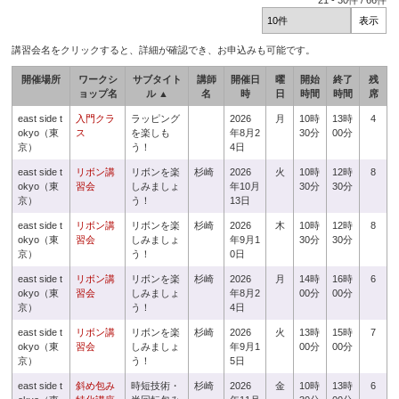
21
-
30
件 /
66
件
講習会名をクリックすると、詳細が確認でき、お申込みも可能です。
開催場所
ワークシ
サブタイト
講師
開催日
曜
開始
終了
残
ョップ名
ル ▲
名
時
日
時間
時間
席
east side t
入門クラ
ラッピング
2026
月
10時
13時
4
okyo（東
ス
を楽しも
年8月2
30分
00分
京）
う！
4日
east side t
リボン講
リボンを楽
杉崎
2026
火
10時
12時
8
okyo（東
習会
しみましょ
年10月
30分
30分
京）
う！
13日
east side t
リボン講
リボンを楽
杉崎
2026
木
10時
12時
8
okyo（東
習会
しみましょ
年9月1
30分
30分
京）
う！
0日
east side t
リボン講
リボンを楽
杉崎
2026
月
14時
16時
6
okyo（東
習会
しみましょ
年8月2
00分
00分
京）
う！
4日
east side t
リボン講
リボンを楽
杉崎
2026
火
13時
15時
7
okyo（東
習会
しみましょ
年9月1
00分
00分
京）
う！
5日
east side t
斜め包み
時短技術・
杉崎
2026
金
10時
13時
6