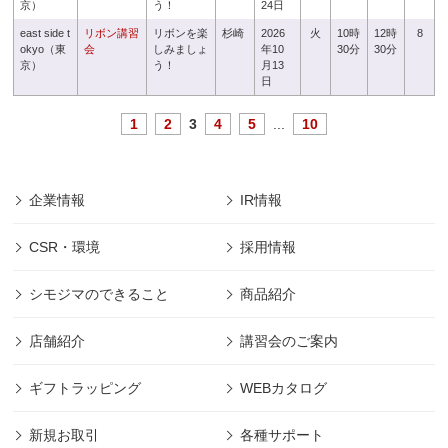
京）
う！
24日
east side t
リボン講習
リボンを楽
杉崎
2026
火
10時
12時
8
okyo（東
会
しみましょ
年10
30分
30分
京）
う！
月13
日
1
2
3
4
5
...
10
企業情報
IR情報
CSR・環境
採用情報
シモジマのできること
商品紹介
店舗紹介
講習会のご案内
ギフトラッピング
WEBカタログ
新規お取引
各種サポート