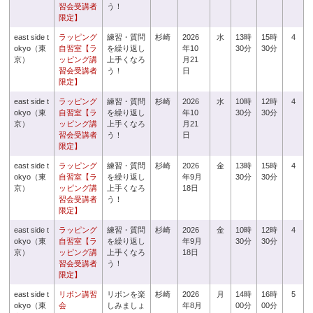
習会受講者
う！
限定】
east side t
ラッピング
練習・質問
杉崎
2026
水
13時
15時
4
okyo（東
自習室【ラ
を繰り返し
年10
30分
30分
京）
ッピング講
上手くなろ
月21
習会受講者
う！
日
限定】
east side t
ラッピング
練習・質問
杉崎
2026
水
10時
12時
4
okyo（東
自習室【ラ
を繰り返し
年10
30分
30分
京）
ッピング講
上手くなろ
月21
習会受講者
う！
日
限定】
east side t
ラッピング
練習・質問
杉崎
2026
金
13時
15時
4
okyo（東
自習室【ラ
を繰り返し
年9月
30分
30分
京）
ッピング講
上手くなろ
18日
習会受講者
う！
限定】
east side t
ラッピング
練習・質問
杉崎
2026
金
10時
12時
4
okyo（東
自習室【ラ
を繰り返し
年9月
30分
30分
京）
ッピング講
上手くなろ
18日
習会受講者
う！
限定】
east side t
リボン講習
リボンを楽
杉崎
2026
月
14時
16時
5
okyo（東
会
しみましょ
年8月
00分
00分