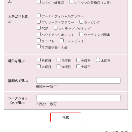
ぶ
シモジマ岐阜店
シモジマ心斎橋店（大阪）
アーティフィシャルフラワー
カテゴリを選
ぶ
プリザーブドフラワー
ラッピング
POP
スクラップブッキング
ハワイアンリボンレイ
ウェディング関連
クラフト
ディスプレイ
その他手芸・工芸
日曜日
月曜日
火曜日
水曜日
曜日を選ぶ
木曜日
金曜日
土曜日
講師名で選ぶ
※部分一致可
ワークショッ
プ名で選ぶ
※部分一致可