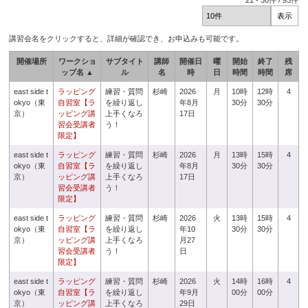
21
-
30
件 /
93
件
講習会名をクリックすると、詳細が確認でき、お申込みも可能です。
開催場所
ワークショ
サブタイト
講師
開催日
曜
開始
終了
残
ップ名 ▲
ル
名
時
日
時間
時間
席
east side t
ラッピング
練習・質問
杉崎
2026
月
10時
12時
4
okyo（東
自習室【ラ
を繰り返し
年8月
30分
30分
京）
ッピング講
上手くなろ
17日
習会受講者
う！
限定】
east side t
ラッピング
練習・質問
杉崎
2026
月
13時
15時
4
okyo（東
自習室【ラ
を繰り返し
年8月
30分
30分
京）
ッピング講
上手くなろ
17日
習会受講者
う！
限定】
east side t
ラッピング
練習・質問
杉崎
2026
火
13時
15時
4
okyo（東
自習室【ラ
を繰り返し
年10
30分
30分
京）
ッピング講
上手くなろ
月27
習会受講者
う！
日
限定】
east side t
ラッピング
練習・質問
杉崎
2026
火
14時
16時
4
okyo（東
自習室【ラ
を繰り返し
年9月
00分
00分
京）
ッピング講
上手くなろ
29日