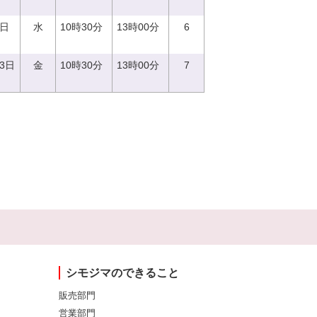
6日
水
10時30分
13時00分
6
23日
金
10時30分
13時00分
7
シモジマのできること
販売部門
営業部門