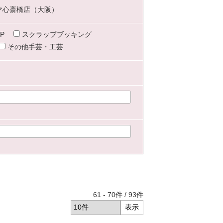
マ心斎橋店（大阪）
P
スクラップブッキング
その他手芸・工芸
61
-
70
件 /
93
件