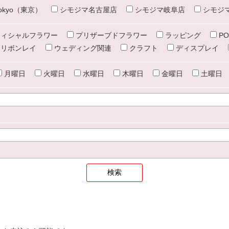
e tokyo（東京）
シモジマ名古屋店
シモジマ岐阜店
シモジ
ィシャルフラワー
プリザーブドフラワー
ラッピング
PO
リボンレイ
ウェディング関連
クラフト
ディスプレイ
月曜日
火曜日
水曜日
木曜日
金曜日
土曜日