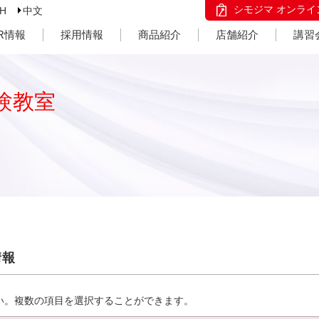
シモジマ オンライ
SH
中文
IR情報
採用情報
商品紹介
店舗紹介
講習
験教室
情報
い。複数の項目を選択することができます。