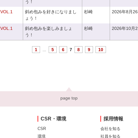
う！
OL.1
斜め包みを好きになりまし
杉崎
2026年8月2
ょう！
OL.1
斜め包みを楽しみましょ
杉崎
2026年10月
う！
1
...
5
6
7
8
9
10
page top
CSR・環境
採用情報
CSR
会社を知る
環境
社員を知る