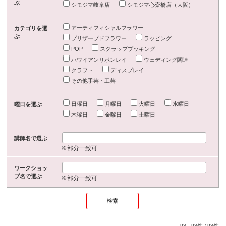
ぶ
シモジマ岐阜店
シモジマ心斎橋店（大阪）
アーティフィシャルフラワー
カテゴリを選
ぶ
プリザーブドフラワー
ラッピング
POP
スクラップブッキング
ハワイアンリボンレイ
ウェディング関連
クラフト
ディスプレイ
その他手芸・工芸
日曜日
月曜日
火曜日
水曜日
曜日を選ぶ
木曜日
金曜日
土曜日
講師名で選ぶ
※部分一致可
ワークショッ
プ名で選ぶ
※部分一致可