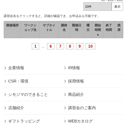
93
-
93
件 /
93
件
講習会名をクリックすると、詳細が確認でき、お申込みも可能です。
開催場所
ワークシ
サブタイ
講師
開催日
曜
開始
終了
残
ョップ名
トル
名
時
日
時間
時間
席
▲
1
...
6
7
8
9
10
企業情報
IR情報
CSR・環境
採用情報
シモジマのできること
商品紹介
店舗紹介
講習会のご案内
ギフトラッピング
WEBカタログ