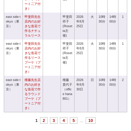
ート二ア付
き）
east side t
甲斐田先生
甲斐田
2026
火
10時
14時
1
okyo（東
店内のお好
祥子
年8月
30分
00分
京）
きな造花で
(Roset
25日
作るナチュ
ta主
ラルリース
催)
east side t
甲斐田先生
甲斐田
2026
火
10時
14時
1
okyo（東
店内のお好
祥子
年8月
30分
00分
京）
きな造花で
(Roset
25日
作るリース
ta主
ブーケ（ブ
催)
ート二ア付
き）
east side t
権藤先生店
権藤
2026
日
10時
14時
2
okyo（東
内のお好き
貴代子
年8月
30分
00分
京）
な造花で作
（offic
30日
るラウンド
e hana
ブーケ（ブ
801）
ートニア付
き）
1
2
3
4
5
...
10