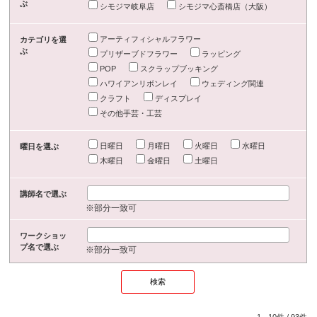
ぶ
シモジマ岐阜店
シモジマ心斎橋店（大阪）
アーティフィシャルフラワー
カテゴリを選
ぶ
プリザーブドフラワー
ラッピング
POP
スクラップブッキング
ハワイアンリボンレイ
ウェディング関連
クラフト
ディスプレイ
その他手芸・工芸
日曜日
月曜日
火曜日
水曜日
曜日を選ぶ
木曜日
金曜日
土曜日
講師名で選ぶ
※部分一致可
ワークショッ
プ名で選ぶ
※部分一致可