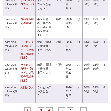
east side
黒ねこのハ
水引でハロ
黒須
2026
水
13時
16時
8
tokyo（東
ロウィンパ
ウィンを楽
年10
00分
00分
京）
ーティー
しもう！
月14
日
east side
斜め包み特
半回転包
杉崎
2026
水
13時
15時
8
tokyo（東
化講座VO
み、効率の
年9月
00分
30分
京）
L.2
良い斜め包
30日
みを習得し
ましょう
east side
ラッピング
練習・質問
杉崎
2026
水
13時
15時
4
tokyo（東
自習室【ラ
を繰り返し
年10
30分
30分
京）
ッピング講
上手くなろ
月21
習会受講者
う！
日
限定】
east side
ラッピング
練習・質問
杉崎
2026
水
10時
12時
4
tokyo（東
自習室【ラ
を繰り返し
年10
30分
30分
京）
ッピング講
上手くなろ
月21
習会受講者
う！
日
限定】
east side
入門クラス
ラッピング
2026
木
10時
13時
8
tokyo（東
を楽しも
年10
30分
00分
京）
う！
月22
日
1
...
3
4
5
6
7
...
9