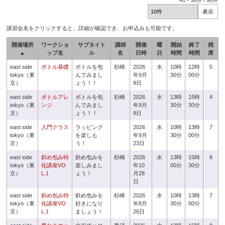
41
-
50
件 /
90
件
講習会名をクリックすると、詳細が確認でき、お申込みも可能です。
開催場所
ワークショ
サブタイト
講師
開催
曜
開始
終了
残
▲
ップ名
ル
名
日時
日
時間
時間
席
east side
ボトル基礎
ボトルを包
杉崎
2026
水
10時
12時
5
tokyo（東
んでみまし
年9月
30分
00分
京）
ょう！！
9日
east side
ボトルアレ
ボトルを包
杉崎
2026
水
13時
15時
4
tokyo（東
ンジ
んでみまし
年9月
30分
30分
京）
ょう！！
9日
east side
入門クラス
ラッピング
2026
水
10時
13時
7
tokyo（東
を楽しも
年9月
30分
00分
京）
う！
23日
east side
斜め包み特
斜め包みを
杉崎
2026
水
13時
15時
8
tokyo（東
化講座VO
楽しみまし
年10
00分
30分
京）
L.1
ょう！
月28
日
east side
斜め包み特
斜め包みを
杉崎
2026
水
10時
13時
7
tokyo（東
化講座VO
好きになり
年8月
30分
00分
京）
L.1
ましょう！
26日