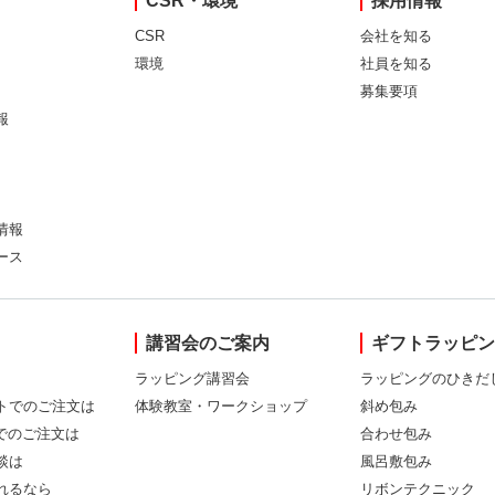
CSR・環境
採用情報
CSR
会社を知る
環境
社員を知る
募集要項
報
情報
ース
講習会のご案内
ギフトラッピ
ラッピング講習会
ラッピングのひきだ
トでのご注文は
体験教室・ワークショップ
斜め包み
Xでのご注文は
合わせ包み
談は
風呂敷包み
れるなら
リボンテクニック