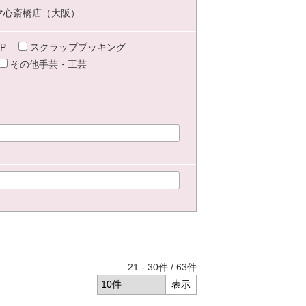
マ心斎橋店（大阪）
P
スクラップブッキング
その他手芸・工芸
21
-
30
件 /
63
件