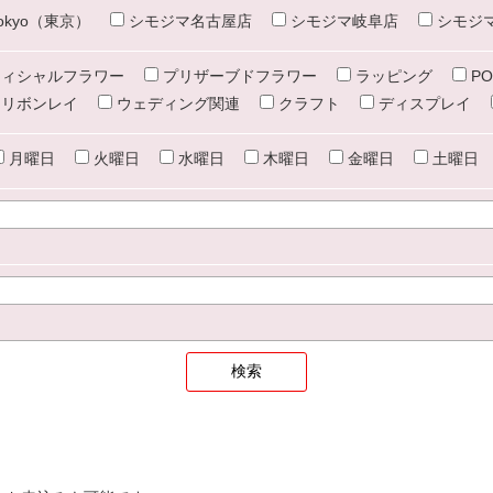
e tokyo（東京）
シモジマ名古屋店
シモジマ岐阜店
シモジ
ィシャルフラワー
プリザーブドフラワー
ラッピング
PO
リボンレイ
ウェディング関連
クラフト
ディスプレイ
月曜日
火曜日
水曜日
木曜日
金曜日
土曜日