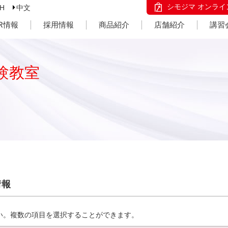
シモジマ オンライ
SH
中文
IR情報
採用情報
商品紹介
店舗紹介
講習
験教室
情報
い。複数の項目を選択することができます。