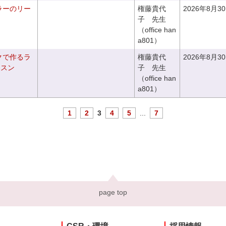
ラーのリー
権藤貴代
2026年8月3
子 先生
（office han
a801）
クで作るラ
権藤貴代
2026年8月3
ッスン
子 先生
（office han
a801）
1
2
3
4
5
...
7
page top