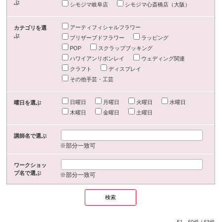
ぶ
シモジマ岐阜店
シモジマ心斎橋店（大阪）
アーティフィシャルフラワー
カテゴリを選
ぶ
プリザーブドフラワー
ラッピング
POP
スクラップブッキング
ハワイアンリボンレイ
ウェディング関連
クラフト
ディスプレイ
その他手芸・工芸
日曜日
月曜日
火曜日
水曜日
曜日を選ぶ
木曜日
金曜日
土曜日
講師名で選ぶ
※部分一致可
ワークショッ
プ名で選ぶ
※部分一致可