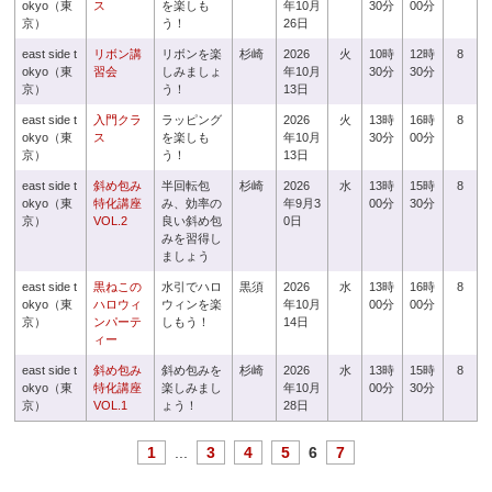
okyo（東
ス
を楽しも
年10月
30分
00分
京）
う！
26日
east side t
リボン講
リボンを楽
杉崎
2026
火
10時
12時
8
okyo（東
習会
しみましょ
年10月
30分
30分
京）
う！
13日
east side t
入門クラ
ラッピング
2026
火
13時
16時
8
okyo（東
ス
を楽しも
年10月
30分
00分
京）
う！
13日
east side t
斜め包み
半回転包
杉崎
2026
水
13時
15時
8
okyo（東
特化講座
み、効率の
年9月3
00分
30分
京）
VOL.2
良い斜め包
0日
みを習得し
ましょう
east side t
黒ねこの
水引でハロ
黒須
2026
水
13時
16時
8
okyo（東
ハロウィ
ウィンを楽
年10月
00分
00分
京）
ンパーテ
しもう！
14日
ィー
east side t
斜め包み
斜め包みを
杉崎
2026
水
13時
15時
8
okyo（東
特化講座
楽しみまし
年10月
00分
30分
京）
VOL.1
ょう！
28日
1
...
3
4
5
6
7