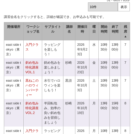
51
-
60
件 /
63
件
講習会名をクリックすると、詳細が確認でき、お申込みも可能です。
開催場所
ワークシ
サブタイト
講師
開催日
曜
開始
終了
残
ョップ名
ル
名
時
日
時間
時間
席
▲
east side t
入門クラ
ラッピング
2026
水
10時
13時
7
okyo（東
ス
を楽しも
年9月2
30分
00分
京）
う！
3日
east side t
斜め包み
斜め包みを
杉崎
2026
金
10時
13時
7
okyo（東
特化講座
楽しみまし
年10月
30分
00分
京）
VOL.1
ょう！
23日
east side t
黒ねこの
水引でハロ
黒須
2026
土
10時
13時
7
okyo（東
ハロウィ
ウィンを楽
年10月
30分
30分
京）
ンパーテ
しもう！
3日
ィー
east side t
斜め包み
半回転包
杉崎
2026
月
13時
15時
8
okyo（東
特化講座
み、効率の
年10月
00分
30分
京）
VOL.2
良い斜め包
19日
みを習得し
ましょう
east side t
入門クラ
ラッピング
2026
月
10時
13時
8