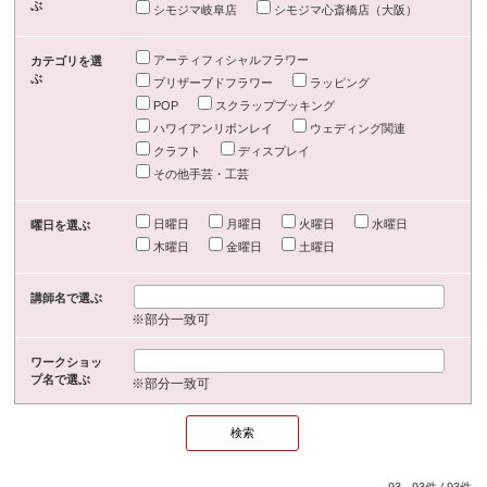
ぶ
シモジマ岐阜店
シモジマ心斎橋店（大阪）
アーティフィシャルフラワー
カテゴリを選
ぶ
プリザーブドフラワー
ラッピング
POP
スクラップブッキング
ハワイアンリボンレイ
ウェディング関連
クラフト
ディスプレイ
その他手芸・工芸
日曜日
月曜日
火曜日
水曜日
曜日を選ぶ
木曜日
金曜日
土曜日
講師名で選ぶ
※部分一致可
ワークショッ
プ名で選ぶ
※部分一致可