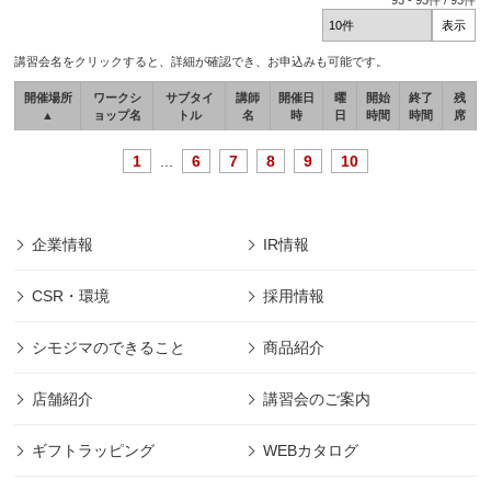
93
-
93
件 /
93
件
講習会名をクリックすると、詳細が確認でき、お申込みも可能です。
開催場所
ワークシ
サブタイ
講師
開催日
曜
開始
終了
残
▲
ョップ名
トル
名
時
日
時間
時間
席
1
...
6
7
8
9
10
企業情報
IR情報
CSR・環境
採用情報
シモジマのできること
商品紹介
店舗紹介
講習会のご案内
ギフトラッピング
WEBカタログ