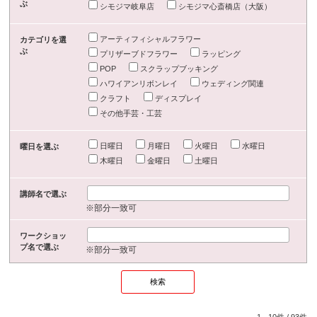
ぶ
シモジマ岐阜店
シモジマ心斎橋店（大阪）
アーティフィシャルフラワー
カテゴリを選
ぶ
プリザーブドフラワー
ラッピング
POP
スクラップブッキング
ハワイアンリボンレイ
ウェディング関連
クラフト
ディスプレイ
その他手芸・工芸
日曜日
月曜日
火曜日
水曜日
曜日を選ぶ
木曜日
金曜日
土曜日
講師名で選ぶ
※部分一致可
ワークショッ
プ名で選ぶ
※部分一致可