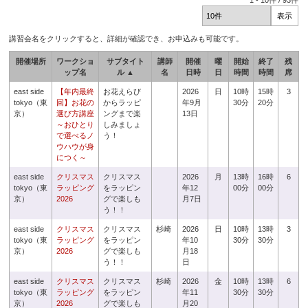
1
-
10
件 /
93
件
講習会名をクリックすると、詳細が確認でき、お申込みも可能です。
開催場所
ワークショ
サブタイト
講師
開催
曜
開始
終了
残
ップ名
ル ▲
名
日時
日
時間
時間
席
east side
【年内最終
お花えらび
2026
日
10時
15時
3
tokyo（東
回】お花の
からラッピ
年9月
30分
20分
京）
選び方講座
ングまで楽
13日
～おひとり
しみましょ
で選べるノ
う！
ウハウが身
につく～
east side
クリスマス
クリスマス
2026
月
13時
16時
6
tokyo（東
ラッピング
をラッピン
年12
00分
00分
京）
2026
グで楽しも
月7日
う！！
east side
クリスマス
クリスマス
杉崎
2026
日
10時
13時
3
tokyo（東
ラッピング
をラッピン
年10
30分
30分
京）
2026
グで楽しも
月18
う！！
日
east side
クリスマス
クリスマス
杉崎
2026
金
10時
13時
6
tokyo（東
ラッピング
をラッピン
年11
30分
30分
京）
2026
グで楽しも
月20