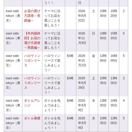
う！！
日
east side
お花の選び
テーマに沿
2026
土
10時
15時
2
tokyo（東
方講座～実
ってお花を
年8月
30分
20分
京）
践編～
選ぶことを
22日
楽しもう！
east side
【年内最終
テーマに沿
2026
日
10時
15時
5
tokyo（東
回】お花の
ってお花を
年11
30分
20分
京）
選び方講座
選ぶことを
月8日
～実践編～
楽しもう！
east side
ハロウィン
ハロウィン
杉崎
2026
金
13時
16時
5
tokyo（東
リボンリー
リースで楽
年10
00分
00分
京）
ス
しみましょ
月2日
う！
east side
ハロウィン
ハロウィン
杉崎
2026
土
10時
13時
2
tokyo（東
リボンリー
リースで楽
年8月
30分
30分
京）
ス
しみましょ
29日
う！
east side
ボトルアレ
ボトルを包
杉崎
2026
水
13時
15時
4
tokyo（東
ンジ
んでみまし
年9月
30分
30分
京）
ょう！！
9日
east side
ボトル基礎
ボトルを包
杉崎
2026
水
10時
12時
5
tokyo（東
んでみまし
年9月
30分
00分
京）
ょう！！
9日