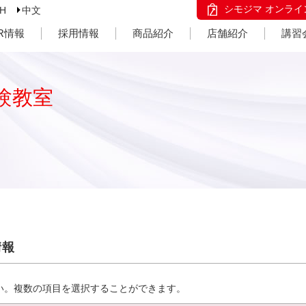
シモジマ オンライ
SH
中文
IR情報
採用情報
商品紹介
店舗紹介
講習
験教室
情報
い。複数の項目を選択することができます。