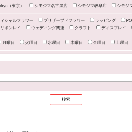
e tokyo（東京）
シモジマ名古屋店
シモジマ岐阜店
シモジ
ィシャルフラワー
プリザーブドフラワー
ラッピング
PO
リボンレイ
ウェディング関連
クラフト
ディスプレイ
月曜日
火曜日
水曜日
木曜日
金曜日
土曜日