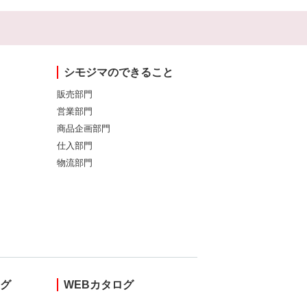
シモジマのできること
販売部門
営業部門
商品企画部門
仕入部門
物流部門
ング
WEBカタログ
し