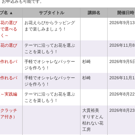
、お申込みも可能です。
プ名 ▲
サブタイトル
講師名
開催日時
お花の選び
お花えらびからラッピング
2026年9月1
りで選べる
まで楽しみましょう！
つく～
お花の選び
テーマに沿ってお花を選ぶ
2026年11月
～
ことを楽しもう！
で作れるパ
手軽でオシャレなパッケー
杉崎
2026年9月5
ジを作ろう！
で作れるパ
手軽でオシャレなパッケー
杉崎
2026年11月
ジを作ろう！
座～実践編
テーマに沿ってお花を選ぶ
2026年8月2
ことを楽しもう！
るクラッチ
大貫裕美
2026年8月2
ニア付き）
すりすとん
枯れない花
工房