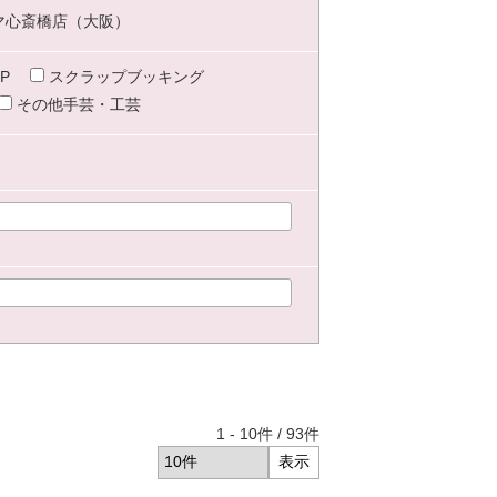
マ心斎橋店（大阪）
P
スクラップブッキング
その他手芸・工芸
1
-
10
件 /
93
件