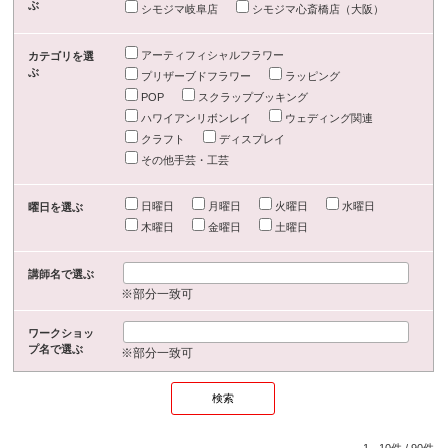
ぶ
シモジマ岐阜店
シモジマ心斎橋店（大阪）
アーティフィシャルフラワー
カテゴリを選
ぶ
プリザーブドフラワー
ラッピング
POP
スクラップブッキング
ハワイアンリボンレイ
ウェディング関連
クラフト
ディスプレイ
その他手芸・工芸
日曜日
月曜日
火曜日
水曜日
曜日を選ぶ
木曜日
金曜日
土曜日
講師名で選ぶ
※部分一致可
ワークショッ
プ名で選ぶ
※部分一致可