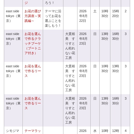
ジ
ろう！
east side
お花の選び
テーマに沿
2026
土
10時
15時
2
tokyo（東
方講座～実
ってお花を
年8月
30分
20分
京）
践編～
選ぶことを
22日
楽しもう！
east side
お花を選ん
大貫裕
2026
日
13時
16時
3
tokyo（東
で作るクラ
美 す
年8月
30分
30分
京）
ッチブーケ
りすと
23日
（ブートニ
ん枯れ
ア付き）
ない花
工房
east side
お花を選ん
大貫裕
2026
日
10時
13時
3
tokyo（東
で作るリー
美 す
年8月
30分
30分
京）
ス
りすと
23日
ん枯れ
ない花
工房
east side
お花を選ん
大貫裕
2026
日
13時
16時
3
tokyo（東
で作るリー
美 す
年8月
30分
30分
京）
ス
りすと
23日
ん枯れ
ない花
工房
シモジマ
テーマラッ
2026
水
10時
12時
4