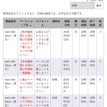
1
-
10
件 /
90
件
講習会名をクリックすると、詳細が確認でき、お申込みも可能です。
開催場所
ワークショ
サブタイト
講師名
開催
曜
開始
終了
残
ップ名 ▲
ル
日時
日
時間
時間
席
east side
【年内最終
お花えらび
2026
日
10時
15時
3
tokyo（東
回】お花の
からラッピ
年9月
30分
20分
京）
選び方講座
ングまで楽
13日
～おひとり
しみましょ
で選べるノ
う！
ウハウが身
につく～
east side
【年内最終
テーマに沿
2026
日
10時
15時
5
tokyo（東
回】お花の
ってお花を
年11
30分
20分
京）
選び方講座
選ぶことを
月8日
～実践編～
楽しもう！
east side
１枚のペー
手軽でオシ
杉崎
2026
木
10時
13時
6
tokyo（東
パーで作れ
ャレなパッ
年11
30分
30分
京）
るパッケー
ケージを作
月12
ジ
ろう！
日
east side
１枚のペー
手軽でオシ
杉崎
2026
土
10時
13時
5
tokyo（東
パーで作れ
ャレなパッ
年9月
30分
30分
京）
るパッケー
ケージを作
5日