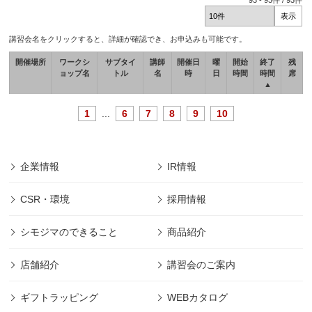
93
-
93
件 /
93
件
講習会名をクリックすると、詳細が確認でき、お申込みも可能です。
開催場所
ワークシ
サブタイ
講師
開催日
曜
開始
終了
残
ョップ名
トル
名
時
日
時間
時間
席
▲
1
...
6
7
8
9
10
企業情報
IR情報
CSR・環境
採用情報
シモジマのできること
商品紹介
店舗紹介
講習会のご案内
ギフトラッピング
WEBカタログ