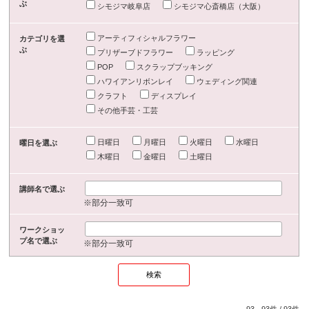
ぶ
シモジマ岐阜店
シモジマ心斎橋店（大阪）
アーティフィシャルフラワー
カテゴリを選
ぶ
プリザーブドフラワー
ラッピング
POP
スクラップブッキング
ハワイアンリボンレイ
ウェディング関連
クラフト
ディスプレイ
その他手芸・工芸
日曜日
月曜日
火曜日
水曜日
曜日を選ぶ
木曜日
金曜日
土曜日
講師名で選ぶ
※部分一致可
ワークショッ
プ名で選ぶ
※部分一致可