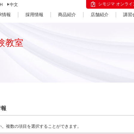
シモジマ オンライ
SH
中文
IR情報
採用情報
商品紹介
店舗紹介
講習
験教室
情報
い。複数の項目を選択することができます。