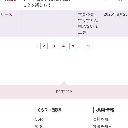
ことを楽しもう！
るリース
大貫裕美
2026年8月2
すりすとん
枯れない花
工房
1
2
3
4
5
...
9
page top
CSR・環境
採用情報
CSR
会社を知る
環境
社員を知る