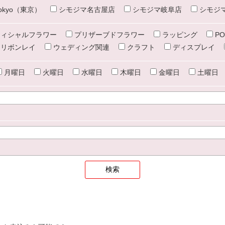
e tokyo（東京）
シモジマ名古屋店
シモジマ岐阜店
シモジ
ィシャルフラワー
プリザーブドフラワー
ラッピング
PO
リボンレイ
ウェディング関連
クラフト
ディスプレイ
月曜日
火曜日
水曜日
木曜日
金曜日
土曜日