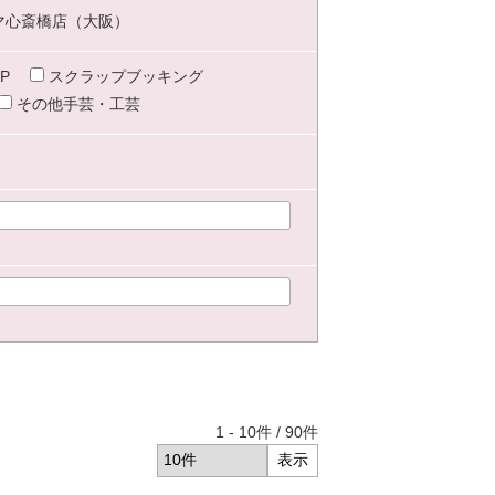
マ心斎橋店（大阪）
P
スクラップブッキング
その他手芸・工芸
1
-
10
件 /
90
件