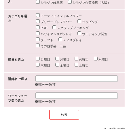
ぶ
シモジマ岐阜店
シモジマ心斎橋店（大阪）
アーティフィシャルフラワー
カテゴリを選
ぶ
プリザーブドフラワー
ラッピング
POP
スクラップブッキング
ハワイアンリボンレイ
ウェディング関連
クラフト
ディスプレイ
その他手芸・工芸
日曜日
月曜日
火曜日
水曜日
曜日を選ぶ
木曜日
金曜日
土曜日
講師名で選ぶ
※部分一致可
ワークショッ
プ名で選ぶ
※部分一致可