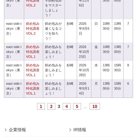
okyo（東
特化講座
半回転包み
年11月
30分
00分
京）
VOL.2
をマスター
6日
しましょ
う！
east side t
斜め包み
斜め包みが
杉崎
2026
日
10時
13時
7
okyo（東
特化講座
速くなるコ
年9月6
30分
00分
京）
VOL.2
ツを知ろ
日
う！
east side t
斜め包み
斜め包みを
杉崎
2026
金
10時
13時
7
okyo（東
特化講座
楽しみまし
年10月
30分
00分
京）
VOL.1
ょう！
23日
east side t
斜め包み
斜め包みを
杉崎
2026
水
13時
15時
8
okyo（東
特化講座
楽しみまし
年10月
00分
30分
京）
VOL.1
ょう！
28日
east side t
斜め包み
斜め包みを
杉崎
2026
月
13時
15時
6
okyo（東
特化講座
楽しみまし
年9月1
00分
30分
京）
VOL.1
ょう！
4日
1
2
3
4
5
...
10
企業情報
IR情報