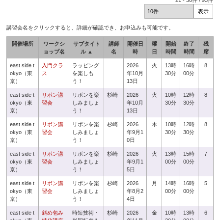
21
-
30
件 /
93
件
講習会名をクリックすると、詳細が確認でき、お申込みも可能です。
開催場所
ワークシ
サブタイト
講師
開催日
曜
開始
終了
残
ョップ名
ル ▲
名
時
日
時間
時間
席
east side t
入門クラ
ラッピング
2026
火
13時
16時
8
okyo（東
ス
を楽しも
年10月
30分
00分
京）
う！
13日
east side t
リボン講
リボンを楽
杉崎
2026
火
10時
12時
8
okyo（東
習会
しみましょ
年10月
30分
30分
京）
う！
13日
east side t
リボン講
リボンを楽
杉崎
2026
木
10時
12時
8
okyo（東
習会
しみましょ
年9月1
30分
30分
京）
う！
0日
east side t
リボン講
リボンを楽
杉崎
2026
火
13時
15時
7
okyo（東
習会
しみましょ
年9月1
00分
00分
京）
う！
5日
east side t
リボン講
リボンを楽
杉崎
2026
月
14時
16時
5
okyo（東
習会
しみましょ
年8月2
00分
00分
京）
う！
4日
east side t
斜め包み
時短技術・
杉崎
2026
金
10時
13時
6